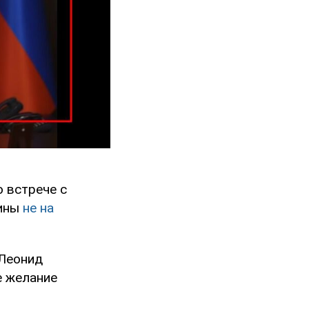
 встрече с
аины
не на
 Леонид
е желание