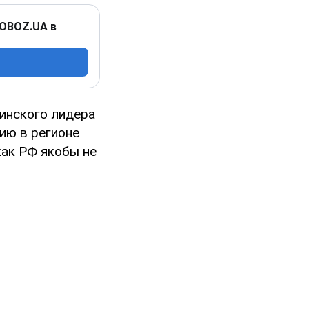
 OBOZ.UA в
аинского лидера
цию в регионе
как РФ якобы не