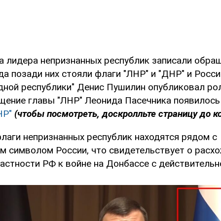
ба лидера непризнанных республик записали обра
да позади них стояли флаги "ЛНР" и "ДНР" и Росси
дной республики" Денис Пушилин опубликовал ро
ащение главы "ЛНР" Леонида Пасечника появилось
НР"
(чтобы посмотреть, доскролльте страницу до ко
флаги непризнанных республик находятся рядом с
м символом России, что свидетельствует о расх
частности РФ к войне на Донбассе с действительн