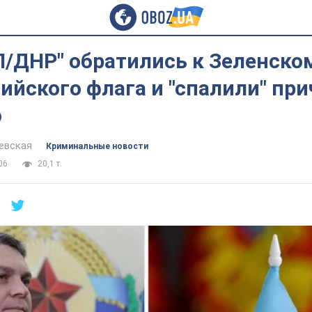
Л/ДНР" обратились к Зеленско
ийского флага и "спалили" пр
о
евская
Криминальные новости
06
20,1 т.