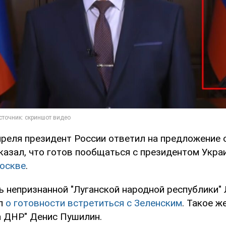
преля президент России ответил на предложение о
сказал, что готов пообщаться с президентом Укр
Москве
.
ь непризнанной "Луганской народной республики"
ил
о готовности встретиться с Зеленским
. Такое ж
а ДНР" Денис Пушилин.