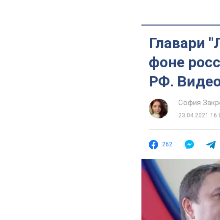
Главари "
фоне росс
РФ. Виде
София Закр
23.04.2021 16:
262