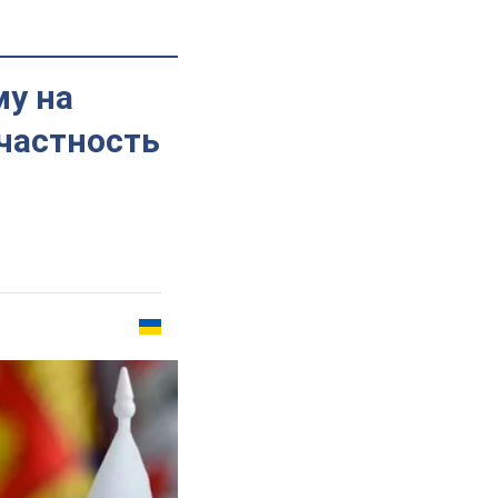
му на
ичастность