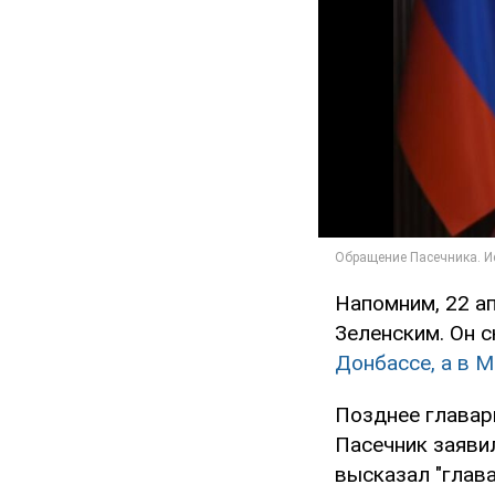
Напомним, 22 а
Зеленским. Он 
Донбассе, а в 
Позднее главар
Пасечник заяв
высказал "глав