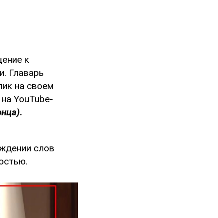
щение к
и. Главарь
лик на своем
 на YouTube-
нца).
ождении слов
остью.