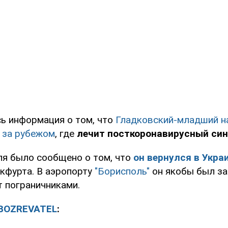
ь информация о том, что
Гладковский-младший н
к за рубежом
, где
лечит посткоронавирусный си
ля было сообщено о том, что
он вернулся в Укра
кфурта. В аэропорту
"Борисполь"
он якобы был за
т пограничниками.
BOZREVATEL
: