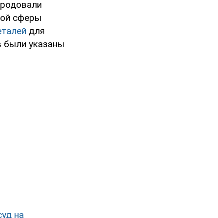
ародовали
ной сферы
еталей
для
в были указаны
суд на