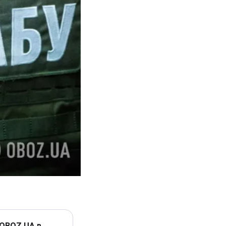
 OBOZ.UA в