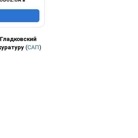
 Гладковский
куратуру
(
САП
)