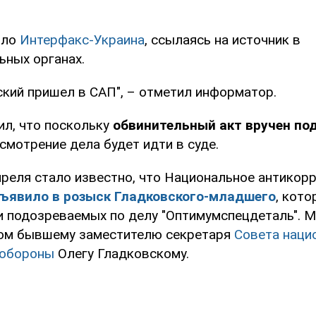
ило
Интерфакс-Украина
, ссылаясь на источник в
ьных органах.
ский пришел в САП", – отметил информатор.
ил, что поскольку
обвинительный акт вручен по
смотрение дела будет идти в суде.
преля стало известно, что Национальное антикор
ъявило в розыск Гладковского-младшего
, кот
и подозреваемых по делу "Оптимумспецдеталь". 
ном бывшему заместителю секретаря
Совета наци
 обороны
Олегу Гладковскому.