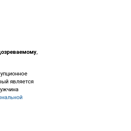
дозреваемому
,
рупционное
орый является
Мужчина
ональной