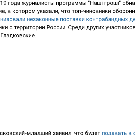
19 года журналисты программы "Наші гроші" обн
е, в котором указали, что топ-чиновники оборон
анизовали незаконные поставки контрабандных д
ики с территории России. Среди других участнико
 Гладковские.
дковский-младший заявил, что будет
подавать в 