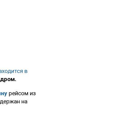
аходит
ся в
ндром.
ину
рейсом из
держан на