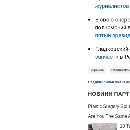
журналистов
В свою очере
полномочий 
пятый прези
Гладковский-
запчасти
в Ро
Украина
Специализи
Редакционная политик