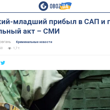
кий-младший прибыл в САП и 
льный акт – СМИ
овгань
Криминальные новости
50
1,7 т.