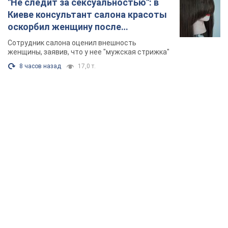
"Не следит за сексуальностью": в
Киеве консультант салона красоты
оскорбил женщину после
химиотерапии, разгорелся скандал.
Сотрудник салона оценил внешность
Фото
женщины, заявив, что у нее "мужская стрижка"
8 часов назад
17,0 т.