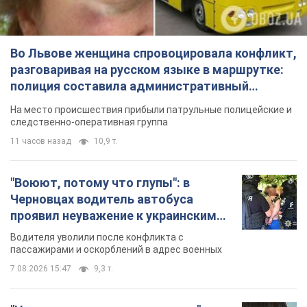
Во Львове женщина спровоцировала конфликт,
разговаривая на русском языке в маршрутке:
полиция составила административный
протокол. Видео
На место происшествия прибыли патрульные полицейские и
следственно-оперативная группа
11 часов назад
10,9 т.
"Воюют, потому что глупы": в
Черновцах водитель автобуса
проявил неуважение к украинским
военным и поплатился за это.
Водителя уволили после конфликта с
Видео
пассажирами и оскорблений в адрес военных
7.08.2026 15:47
9,3 т.