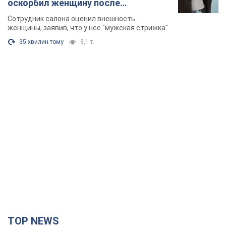
оскорбил женщину после
химиотерапии, разгорелся скандал.
Сотрудник салона оценил внешность
Фото
женщины, заявив, что у нее "мужская стрижка"
35 хвилин тому
8,1 т.
TOP NEWS