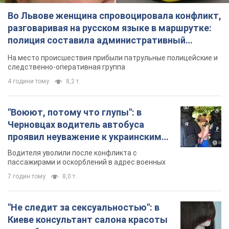
Во Львове женщина спровоцировала конфликт,
разговаривая на русском языке в маршрутке:
полиция составила административный
протокол. Видео
На место происшествия прибыли патрульные полицейские и
следственно-оперативная группа
4 години тому
8,2 т.
"Воюют, потому что глупы": в
Черновцах водитель автобуса
проявил неуважение к украинским
военным и поплатился за это.
Водителя уволили после конфликта с
Видео
пассажирами и оскорблений в адрес военных
7 годин тому
8,0 т.
"Не следит за сексуальностью": в
Киеве консультант салона красоты