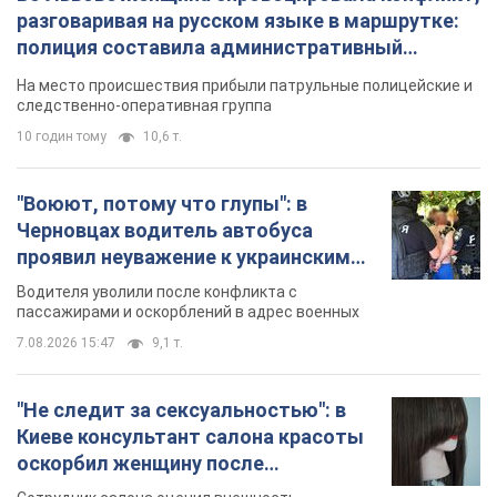
разговаривая на русском языке в маршрутке:
полиция составила административный
протокол. Видео
На место происшествия прибыли патрульные полицейские и
следственно-оперативная группа
10 годин тому
10,6 т.
"Воюют, потому что глупы": в
Черновцах водитель автобуса
проявил неуважение к украинским
военным и поплатился за это.
Водителя уволили после конфликта с
Видео
пассажирами и оскорблений в адрес военных
7.08.2026 15:47
9,1 т.
"Не следит за сексуальностью": в
Киеве консультант салона красоты
оскорбил женщину после
химиотерапии, разгорелся скандал.