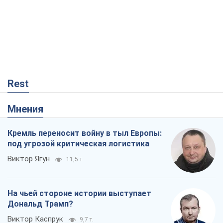
Мнения
Кремль переносит войну в тыл Европы:
под угрозой критическая логистика
Виктор Ягун
11,5 т.
На чьей стороне истории выступает
Дональд Трамп?
Виктор Каспрук
9,7 т.
О запланированной вырубке более 600
деревьев и теплотрассе: что
происходит на Теремках в Киеве
Владислав Самойленко
1,1 т.