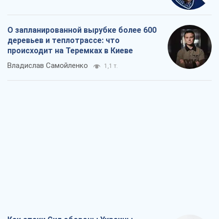
Как атаки Сил обороны Украины
сократили экспорт российских
нефтепродуктов
Андрей Клименко
3,1 т.
Два супертурнира Магучих: спортивній
календарь осени-2026
Александр Липенко
8,9 т.