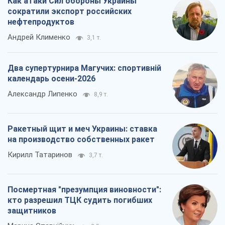
Ракетный щит и меч Украины: ставка
на производство собственных ракет
Кирилл Татаринов
3,7 т.
Посмертная "презумпция виновности":
кто разрешил ТЦК судить погибших
защитников
Марина Ставнійчук
8,5 т.
Все мнения