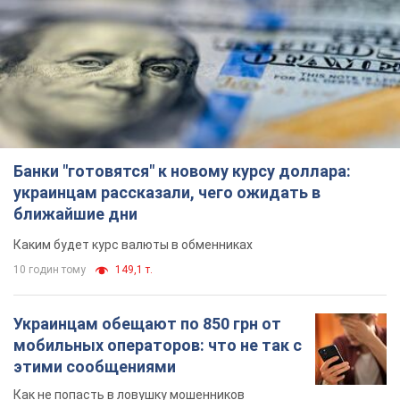
украинцам рассказали, чего ожидать в
ближайшие дни
Каким будет курс валюты в обменниках
10 годин тому
149,1 т.
Украинцам обещают по 850 грн от
мобильных операторов: что не так с
этими сообщениями
Как не попасть в ловушку мошенников
12 годин тому
13,5 т.
Самый дорогой футболист
"Динамо" забил "Карабаху" уже на
10-й минуте матча. Видео
Поединок проходит в Польше
6.08.2026 20:48
5,8 т.