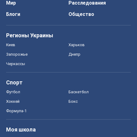
Черкассы
Спорт
Футбол
Баскетбол
Хоккей
Бокс
Формула-1
Моя школа
ГДЗ
Учебники
Онлайн уроки
ДПА
ЗНО
НМТ
СНГ решебники
Авто
Тест Драйв
Электромобили