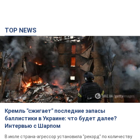
Кремль "сжигает" последние запасы
баллистики в Украине: что будет далее?
Интервью с Шарпом
В июле страна-агрессор установила "рекорд" по количеству
запущенных по Украине баллистических ракет
2 години тому
22,7 т.
В Екатеринбурге атакован склад Wildberries:
есть попадания, поднялся дым. Фото и видео
Россиянам не помогла даже работа ПВО
2 години тому
6,3 т.