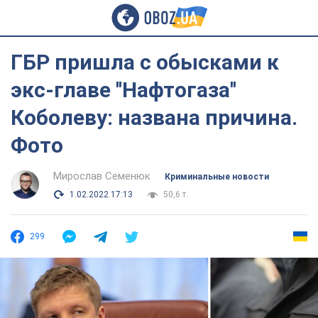
ГБР пришла с обысками к
экс-главе ''Нафтогаза''
Коболеву: названа причина.
Фото
Мирослав Семенюк
Криминальные новости
1.02.2022 17:13
50,6 т.
299