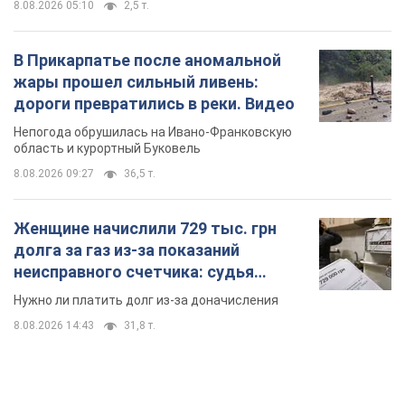
8.08.2026 05:10
2,5 т.
В Прикарпатье после аномальной
жары прошел сильный ливень:
дороги превратились в реки. Видео
Непогода обрушилась на Ивано-Франковскую
область и курортный Буковель
8.08.2026 09:27
36,5 т.
Женщине начислили 729 тыс. грн
долга за газ из-за показаний
неисправного счетчика: судья
вынес неожиданное решение
Нужно ли платить долг из-за доначисления
8.08.2026 14:43
31,8 т.