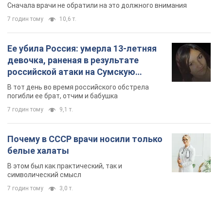
Сначала врачи не обратили на это должного внимания
7 годин тому
10,6 т.
Ее убила Россия: умерла 13-летняя
девочка, раненая в результате
российской атаки на Сумскую
область. Фото
В тот день во время российского обстрела
погибли ее брат, отчим и бабушка
7 годин тому
9,1 т.
Почему в СССР врачи носили только
белые халаты
В этом был как практический, так и
символический смысл
7 годин тому
3,0 т.