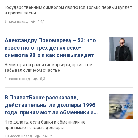
Государственным символом являются только первый куплет
и припев песни
3 часа назад
14,1 т.
Александру Пономареву – 53: что
известно о трех детях секс-
символа 90-х и как они выглядят
Несмотря на развитие карьеры, артист не
забывал о личном счастье
9 часов назад
8,3 т.
В ПриватБанке рассказали,
действительны ли доллары 1996
года: принимают ли обменники и
банки такие купюры
Что делать, если банки и обменники не
принимают старые доллары
10 часов назад
74,3 т.