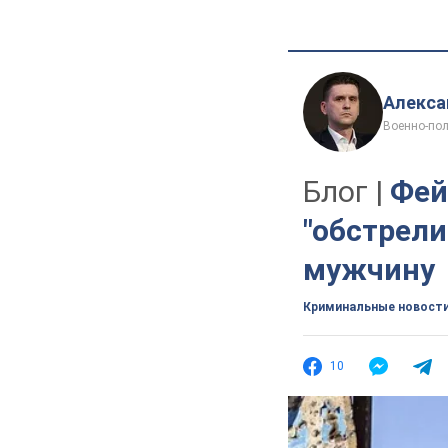
Алекса
Военно-пол
Блог |
Фей
"обстрели
мужчину
Криминальные новост
10