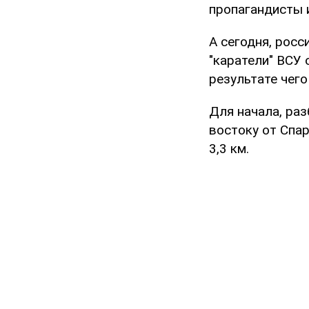
пропагандисты и
А сегодня, росс
"каратели" ВСУ 
результате чего
Для начала, раз
востоку от Спа
3,3 км.