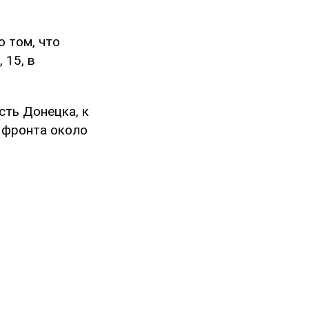
о том, что
 15, в
сть Донецка, к
й фронта около