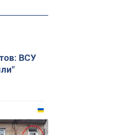
тов: ВСУ
или"