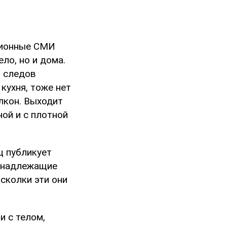
ационные СМИ
ло, но и дома.
т следов
 кухня, тоже нет
лкон. Выходит
ной и с плотной
ц публикует
ринадлежащие
сколки эти они
и с телом,