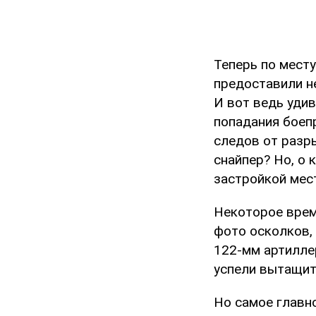
Теперь по мест
предоставили не
И вот ведь удив
попадания боепр
следов от разр
снайпер? Но, о 
застройкой мес
Некоторое врем
фото осколков,
122-мм артиллер
успели вытащить
Но самое главно