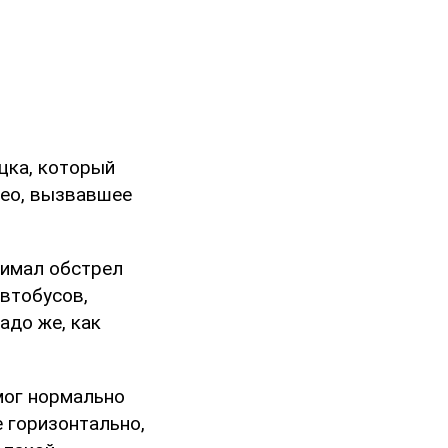
цка, который
део, вызвавшее
нимал обстрел
автобусов,
адо же, как
смог нормально
е горизонтально,