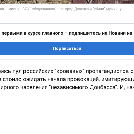
 первыми в курсе главного – подпишитесь на Новини на
Подписаться
весь пул российских "кровавых" пропагандистов 
е стоило ожидать начала провокаций, имитирующи
рного населения "независимого Донбасса". И, на