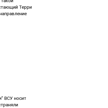
 такой
астающий Терри
 направление
и" ВСУ носит
страняли