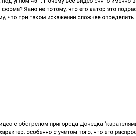
а под углом 45 °. Почему всё видео снято именно в
 форме? Явно не потому, что его автор это подр
му, что при таком искажении сложнее определить
видео с обстрелом пригорода Донецка "карателям
арактер, особенно с учётом того, что его распро