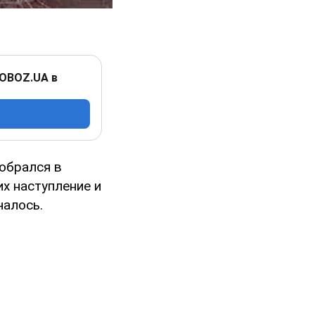
 OBOZ.UA в
собрался в
х наступление и
чалось.