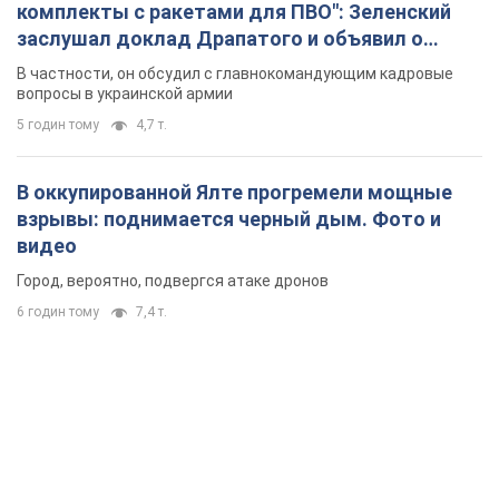
комплекты с ракетами для ПВО": Зеленский
заслушал доклад Драпатого и объявил о
новых мерах
В частности, он обсудил с главнокомандующим кадровые
вопросы в украинской армии
5 годин тому
4,7 т.
В оккупированной Ялте прогремели мощные
взрывы: поднимается черный дым. Фото и
видео
Город, вероятно, подвергся атаке дронов
6 годин тому
7,4 т.