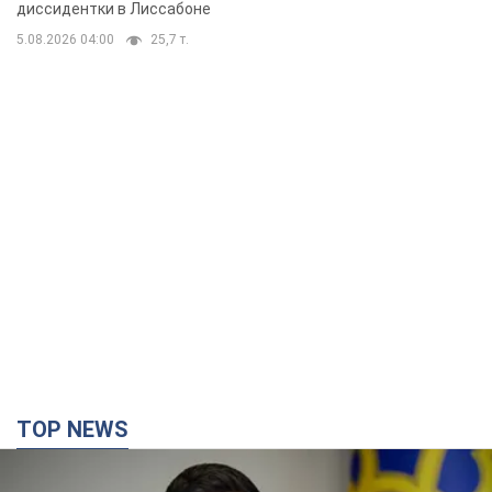
бегстве в Португалию с пятью
диссидентки в Лиссабоне
детьми
5.08.2026 04:00
25,7 т.
TOP NEWS