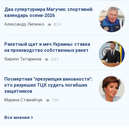
Два супертурнира Магучих: спортивній
календарь осени-2026
Александр Липенко
8,2 т.
Ракетный щит и меч Украины: ставка
на производство собственных ракет
Кирилл Татаринов
3,5 т.
Посмертная "презумпция виновности":
кто разрешил ТЦК судить погибших
защитников
Марина Ставнійчук
7,9 т.
Все мнения