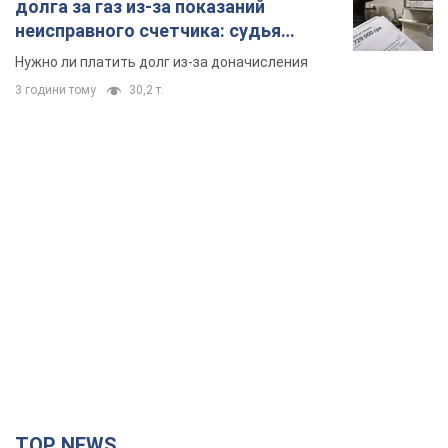
долга за газ из-за показаний
неисправного счетчика: судья
вынес неожиданное решение
Нужно ли платить долг из-за доначисления
3 години тому
30,2 т.
TOP NEWS