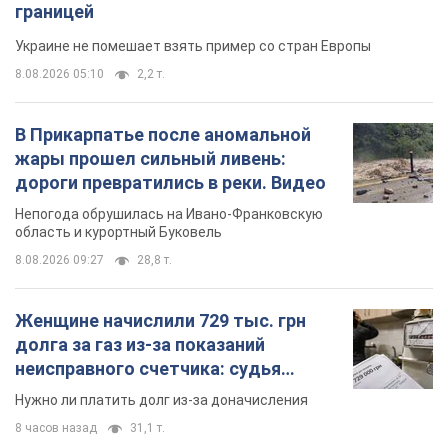
границей
Украине не помешает взять пример со стран Европы
8.08.2026 05:10
2,2 т.
В Прикарпатье после аномальной
жары прошел сильный ливень:
дороги превратились в реки. Видео
Непогода обрушилась на Ивано-Франковскую
область и курортный Буковель
8.08.2026 09:27
28,8 т.
Женщине начислили 729 тыс. грн
долга за газ из-за показаний
неисправного счетчика: судья
вынес неожиданное решение
Нужно ли платить долг из-за доначисления
8 часов назад
31,1 т.