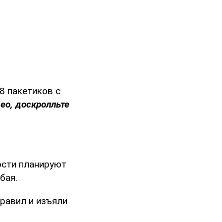
8 пакетиков с
ео, доскролльте
ости планируют
бая.
равил и изъяли