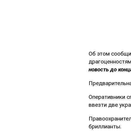
Об этом сообщ
драгоценностям
новость до конца
Предварительна
Оперативники с
ввезти две укр
Правоохранител
бриллианты.