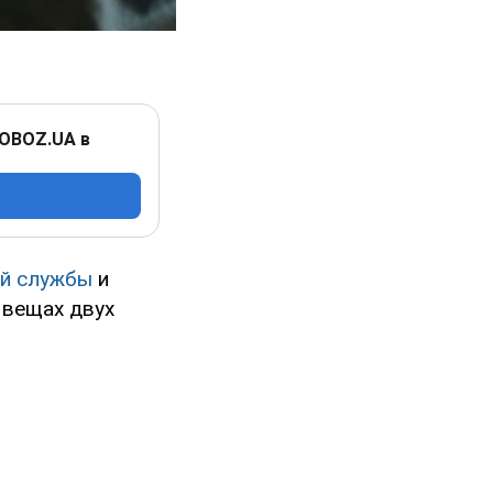
 OBOZ.UA в
ой службы
и
 вещах двух