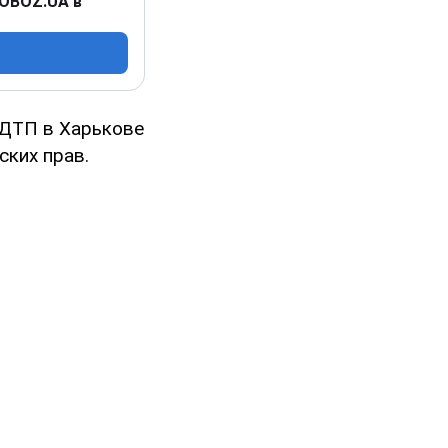
 OBOZ.UA в
 ДТП в Харькове
ских прав.