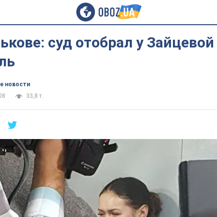
ькове: суд отобрал у Зайцевой
ль
е новости
08
33,8 т.