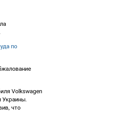
яла
.
уда по
обжалование
биля Volkswagen
 Украины.
ив, что