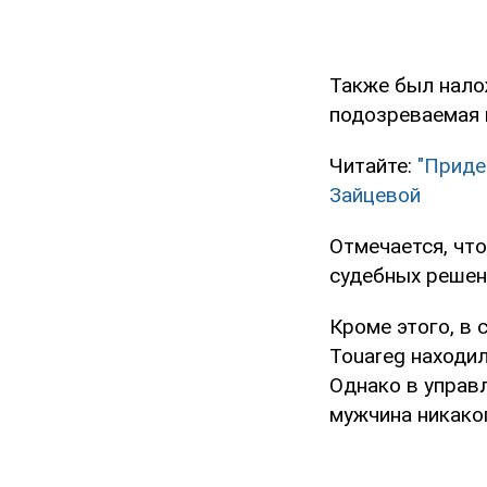
Также был нало
подозреваемая и
Читайте:
"Приде
Зайцевой
Отмечается, чт
судебных решен
Кроме этого, в 
Touareg находи
Однако в управ
мужчина никаког