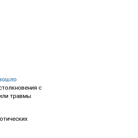
изошло
столкновения с
чили травмы
котических