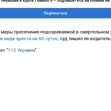
 первыми в курсе главного – подпишитесь на Новини на
Подписаться
 меры пресечения подозреваемой в смертельном
в виде ареста на 60 суток
, суд лишил ее водитель
ет "
112 Украина
".