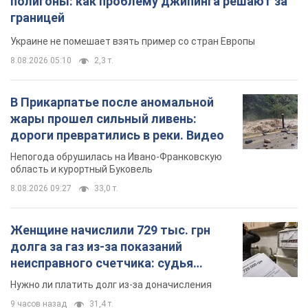
полигоны: как проблему джипинга решают за
границей
Украине не помешает взять пример со стран Европы
8.08.2026 05:10
2,3 т.
В Прикарпатье после аномальной
жары прошел сильный ливень:
дороги превратились в реки. Видео
Непогода обрушилась на Ивано-Франковскую
область и курортный Буковель
8.08.2026 09:27
33,0 т.
Женщине начислили 729 тыс. грн
долга за газ из-за показаний
неисправного счетчика: судья
вынес неожиданное решение
Нужно ли платить долг из-за доначисления
9 часов назад
31,4 т.