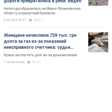
дороги превратились в реки. Видео
Непогода обрушилась на Ивано-Франковскую
область и курортный Буковель
8.08.2026 09:27
27,7 т.
Женщине начислили 729 тыс. грн
долга за газ из-за показаний
неисправного счетчика: судья
вынес неожиданное решение
Нужно ли платить долг из-за доначисления
7 часов назад
31,1 т.