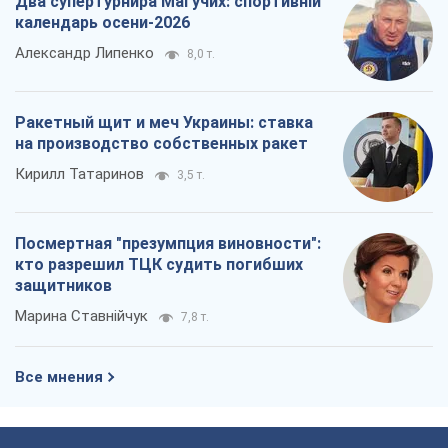
Два супертурнира Магучих: спортивній
календарь осени-2026
Александр Липенко
8,0 т.
Ракетный щит и меч Украины: ставка
на производство собственных ракет
Кирилл Татаринов
3,5 т.
Посмертная "презумпция виновности":
кто разрешил ТЦК судить погибших
защитников
Марина Ставнійчук
7,8 т.
Все мнения