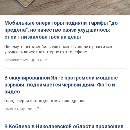
2 години тому
14,9 т.
В оккупированной Ялте прогремели мощные
взрывы: поднимается черный дым. Фото и
видео
Город, вероятно, подвергся атаке дронов
годину тому
1,7 т.
В Коблево в Николаевской области произошел
взрыв в море: погиб мужчина, есть
пострадавшие
Мужчина, вероятно, подорвался на морской мине
2 години тому
2,7 т.