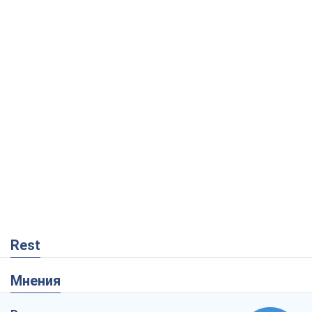
Rest
Мнения
Россия теряет ресурсы вне плана: кто
на самом деле диктует темп войны
Сергей Мисюра
912
"Мы уже переживали и худшее":
Украине не стоит поддаваться
отчаянию из-за ракетного террора
Сергей Марченко, эксперт