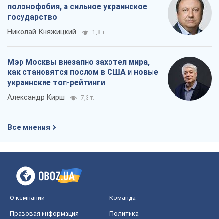
Александр Кирш
7,3 т.
Все мнения
О компании
Команда
Правовая информация
Политика
конфиденциальности
Реклама на сайте
Документы
Редакционная политика
Журналисты OBOZ.UA на месте
событий
OBOZ.UA
Политика