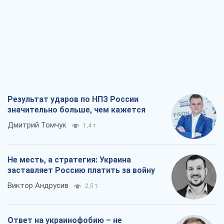
Результат ударов по НПЗ России
значительно больше, чем кажется
Дмитрий Томчук
1,4 т.
Не месть, а стратегия: Украина
заставляет Россию платить за войну
Виктор Андрусив
2,5 т.
Ответ на украинофобию – не
полонофобия, а сильное украинское
государство
Николай Княжицкий
1,8 т.
Мэр Москвы внезапно захотел мира,
как становятся послом в США и новые
украинские топ-рейтинги