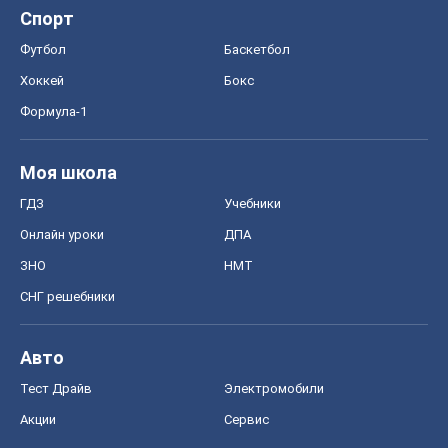
ГДЗ
Учебники
Онлайн уроки
ДПА
ЗНО
НМТ
СНГ решебники
Авто
Тест Драйв
Электромобили
Акции
Сервис
Food Oboz
Рецепты
Напитки
Диеты
Экономика
Рынки и компании
Mакроэкономика