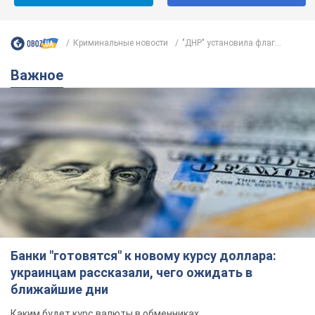
Банки "готовятся" к новому курсу доллара:
украинцам рассказали, чего ожидать в
ближайшие дни
Каким будет курс валюты в обменниках
6.08.2026 22:58
152,1 т.
Украинцам обещают по 850 грн от
мобильных операторов: что не так с
этими сообщениями
Как не попасть в ловушку мошенников
6.08.2026 21:02
16,7 т.