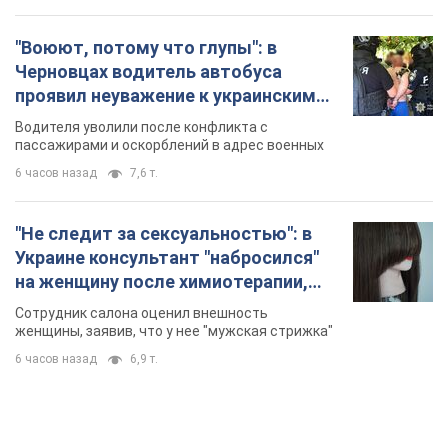
"Воюют, потому что глупы": в
Черновцах водитель автобуса
проявил неуважение к украинским
военным и поплатился за это.
Водителя уволили после конфликта с
Видео
пассажирами и оскорблений в адрес военных
6 часов назад
7,6 т.
"Не следит за сексуальностью": в
Украине консультант "набросился"
на женщину после химиотерапии,
разгорелся скандал. Фото
Сотрудник салона оценил внешность
женщины, заявив, что у нее "мужская стрижка"
6 часов назад
6,9 т.