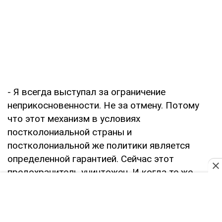
- Я всегда выступал за ограничение
неприкосновенности. Не за отмену. Потому
что этот механизм в условиях
постколониальной страны и
постколониальной же политики является
определенной гарантией. Сейчас этот
предохранитель уничтожен. И когда те же
коррумпированные правоохранители захотят
протягивать какие-то решения – делать им
это будет значительно легче. Потому что