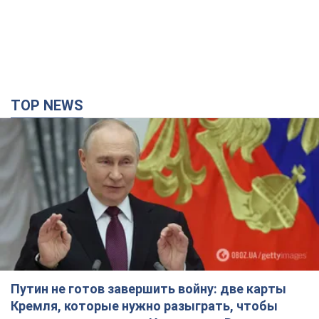
Путин не готов завершить войну: две карты
Кремля, которые нужно разыграть, чтобы
изменить его мнение. Интервью с Веселовским
Без изменения позиции России о скором завершении войны
не будет
3 часа назад
21,9 т.
Дроны атаковали НПЗ в Нижнекамске: после
взрывов был виден дым. Видео