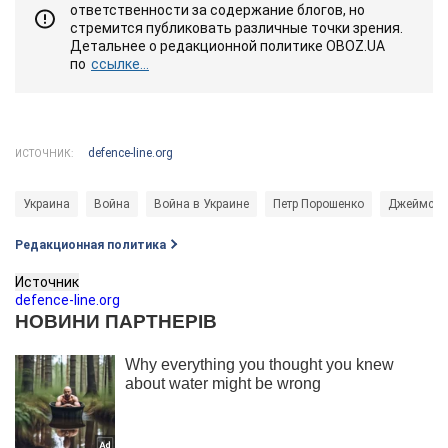
ответственности за содержание блогов, но
стремится публиковать различные точки зрения.
Детальнее о редакционной политике OBOZ.UA
по
ссылке...
defence-line.org
ИСТОЧНИК:
Украина
Война
Война в Украине
Петр Порошенко
Джеймс М
Редакционная политика
Источник
defence-line.org