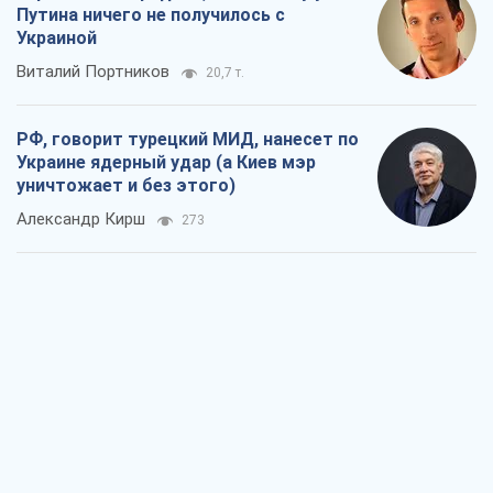
Александр Кирш
273
Кремль начал подготовку к своему
"последнему рывку"
Костянтин Машовець
7,4 т.
Дух Анкориджа окончательно