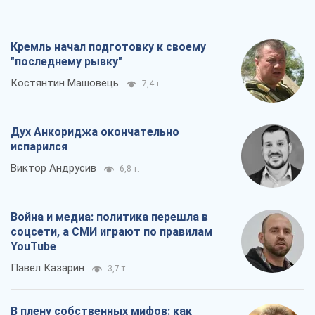
испарился
Виктор Андрусив
6,8 т.
Война и медиа: политика перешла в
соцсети, а СМИ играют по правилам
YouTube
Павел Казарин
3,7 т.
В плену собственных мифов: как
Константиновка стала главной
идеологической ловушкой для
российских оккупантов
Дмитрий Снегирев
7,4 т.
Все мнения