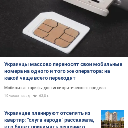
Украинцы массово переносят свои мобильные
номера на одного и того же оператора: на
какой чаще всего переходят
Мобильные тарифы достигли критического предела
10 часов назад
63,8 т.
Украинцев планируют отселять из
квартир: "слуга народа" рассказала,
кто будет принимать решение о
сносе домов
Зачем жилища украинцев хотят сносить
11 часов назад
58,4 т.
Украинцы массово покупают
дорогие новые авто: сколько стоит
самая популярная модель
Какие марки авто предпочитают приобретать