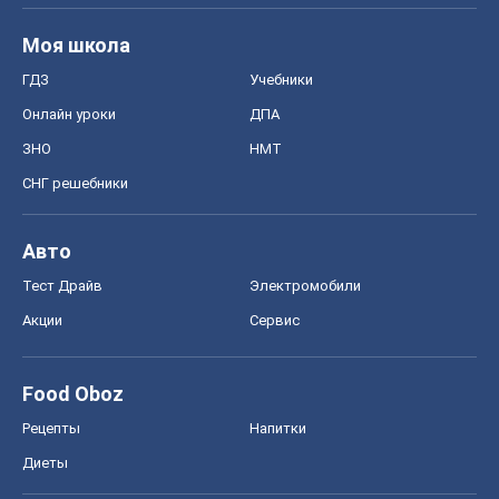
Авто
Тест Драйв
Электромобили
Акции
Сервис
Food Oboz
Рецепты
Напитки
Диеты
Экономика
Рынки и компании
Mакроэкономика
MedOboz
Новости медицины
MAMACLUB