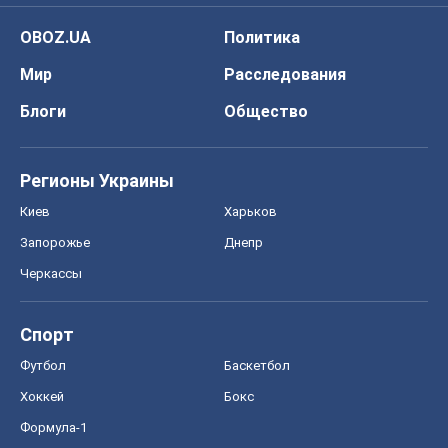
Киев
Харьков
Запорожье
Днепр
Черкассы
Спорт
Футбол
Баскетбол
Хоккей
Бокс
Формула-1
Моя школа
ГДЗ
Учебники
Онлайн уроки
ДПА
ЗНО
НМТ
СНГ решебники