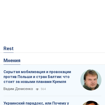
Rest
Мнения
Скрытая мобилизация и провокации
против Польши и стран Балтии: что
стоит за новыми планами Кремля
Вадим Денисенко
564
Украинский парадокс, или Почему у
Путина ничего не получилось с
Украиной
Виталий Портников
20,7 т.
РФ, говорит турецкий МИД, нанесет по
Украине ядерный удар (а Киев мэр
уничтожает и без этого)