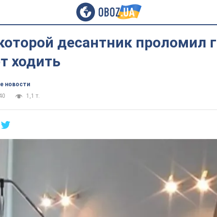
которой десантник проломил г
т ходить
е новости
40
1,1 т.