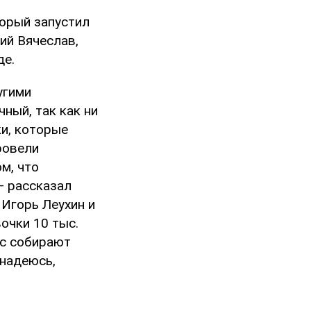
торый запустил
ий Вячеслав,
де.
угими
ный, так как ни
ки, которые
ровели
м, что
— рассказал
 Игорь Леухин и
вочки 10 тыс.
ас собирают
 надеюсь,