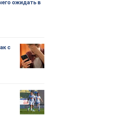
 чего ожидать в
ак с