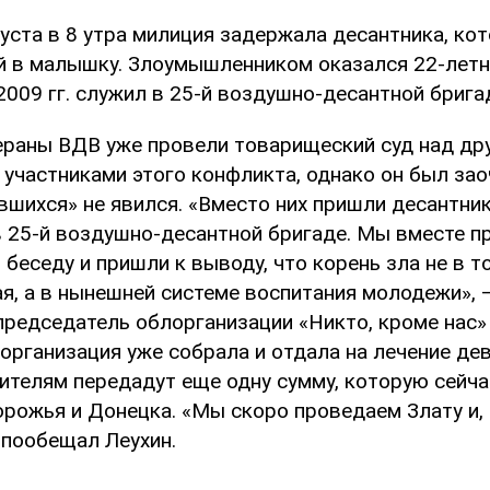
уста в 8 утра милиция задержала десантника, ко
й в малышку. Злоумышленником оказался 22-летн
009 гг. служил в 25-й воздушно-десантной брига
ераны ВДВ уже провели товарищеский суд над др
участниками этого конфликта, однако он был заоч
вшихся» не явился. «Вместо них пришли десантни
в 25-й воздушно-десантной бригаде. Мы вместе п
беседу и пришли к выводу, что корень зла не в то
я, а в нынешней системе воспитания молодежи», 
председатель облорганизации «Никто, кроме нас»
 организация уже собрала и отдала на лечение де
дителям передадут еще одну сумму, которую сейч
орожья и Донецка. «Мы скоро проведаем Злату и,
 пообещал Леухин.