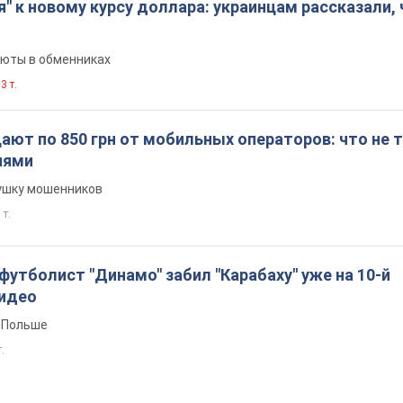
я" к новому курсу доллара: украинцам рассказали,
люты в обменниках
3 т.
ют по 850 грн от мобильных операторов: что не т
иями
вушку мошенников
 т.
утболист "Динамо" забил "Карабаху" уже на 10-й
Видео
 Польше
т.