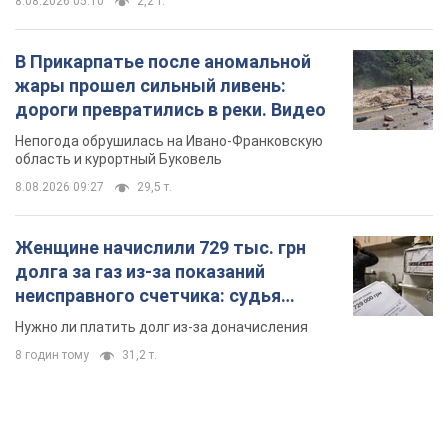
8.08.2026 05:10
2,2 т.
В Прикарпатье после аномальной
жары прошел сильный ливень:
дороги превратились в реки. Видео
Непогода обрушилась на Ивано-Франковскую
область и курортный Буковель
8.08.2026 09:27
29,5 т.
Женщине начислили 729 тыс. грн
долга за газ из-за показаний
неисправного счетчика: судья
вынес неожиданное решение
Нужно ли платить долг из-за доначисления
8 годин тому
31,2 т.