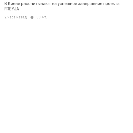
решения готовятся
В Киеве рассчитывают на успешное завершение проекта
FREYJA
2 часа назад
30,4 т.