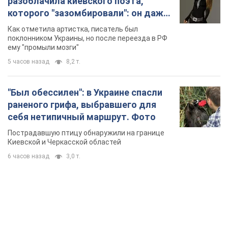
разоблачила киевского поэта,
которого "зазомбировали": он даже
русского не знал, а теперь хочет
Как отметила артистка, писатель был
геноцида украинцев
поклонником Украины, но после переезда в РФ
ему "промыли мозги"
5 часов назад
8,2 т.
"Был обессилен": в Украине спасли
раненого грифа, выбравшего для
себя нетипичный маршрут. Фото
Пострадавшую птицу обнаружили на границе
Киевской и Черкасской областей
6 часов назад
3,0 т.