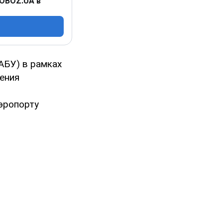
 OBOZ.UA в
АБУ) в рамках
ения
эропорту