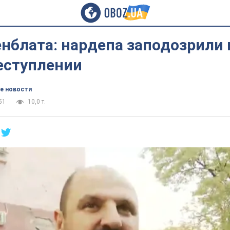
нблата: нардепа заподозрили 
еступлении
е новости
51
10,0 т.