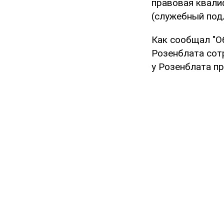
правовая квалиф
(служебный подл
Как сообщал "О
Розенблата сот
у Розенблата п