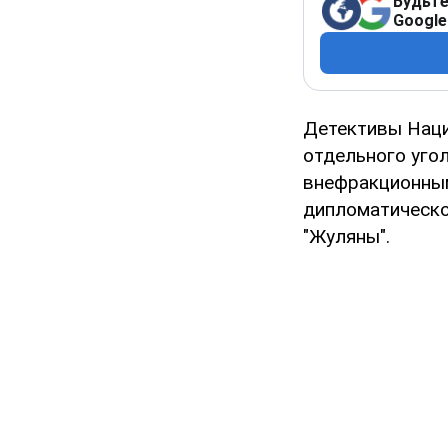
Будьте
Google
Детективы Наци
отдельного уго
внефракционны
дипломатическо
"Жуляны".