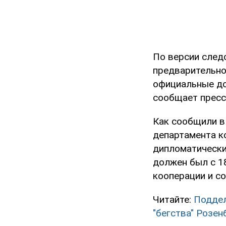
По версии след
предварительно
официальные до
сообщает пресс
Как сообщили в
департамента к
дипломатически
должен был с 18
кооперации и с
Читайте:
Поддел
"бегства" Розен