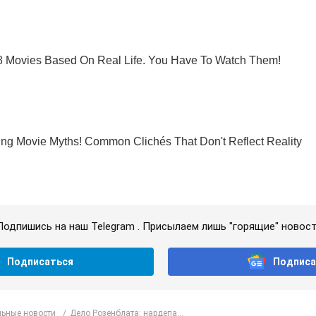
Подпишись на наш Telegram . Присылаем лишь "горящие" новост
Подписаться
Подписа
ьные новости
Дело Розенблата: нардепа...