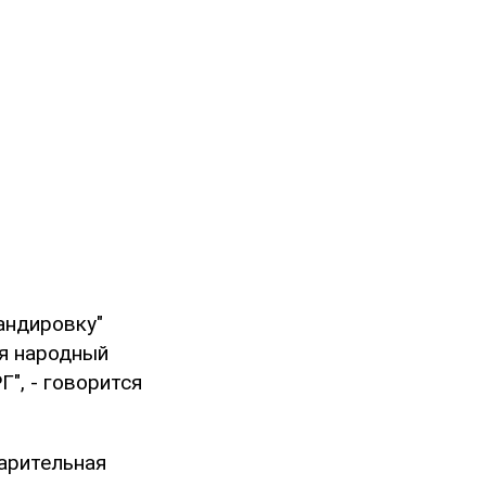
андировку"
ря народный
", - говорится
арительная