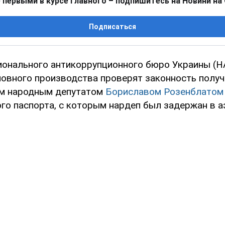
 первыми в курсе главного – подпишитесь на Новини на
Подписаться
онального антикоррупционного бюро Украины (Н
ловного производства проверят законность получ
м народным депутатом
Бориславом Розенблатом
го паспорта, с которым нардеп был задержан в а