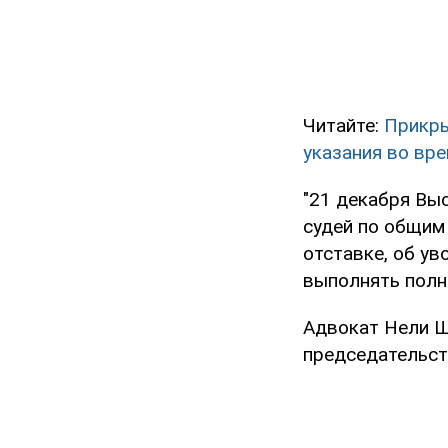
Читайте:
Прикры
указания во вр
"21 декабря Вы
судей по общим 
отставке, об у
выполнять полн
Адвокат Нели Ш
председательст