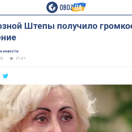
озной Штепы получило громко
ение
е новости
26
21,4 т.