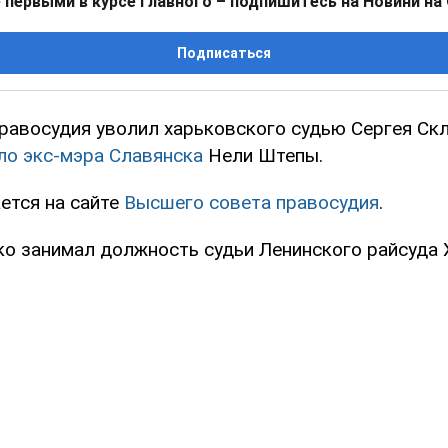
 первыми в курсе главного – подпишитесь на Новини на
Подписаться
равосудия уволил харьковского судью Сергея Скл
ло экс-мэра Славянска
Нели Штепы.
ется на сайте
Высшего совета правосудия
.
ко занимал должность судьи Ленинского райсуда 