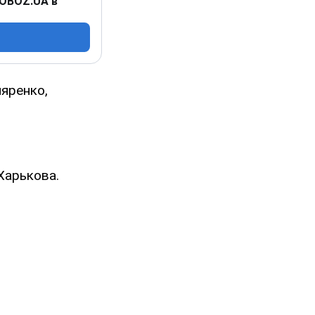
 OBOZ.UA в
яренко,
Харькова.