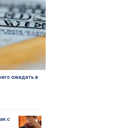
 чего ожидать в
ак с