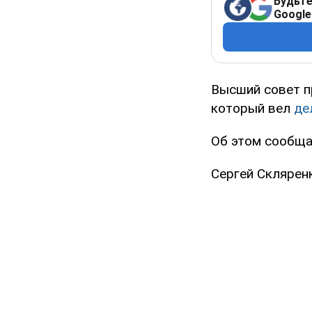
Будьте
Google
Высший совет п
который вел
де
Об этом сообща
Сергей Склярен