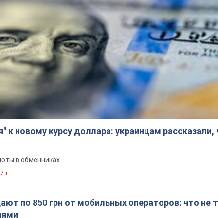
я" к новому курсу доллара: украинцам рассказали,
люты в обменниках
7 т.
ют по 850 грн от мобильных операторов: что не т
иями