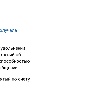
получала
 увольнении
явлений об
еспособностью
общении.
ятый по счету