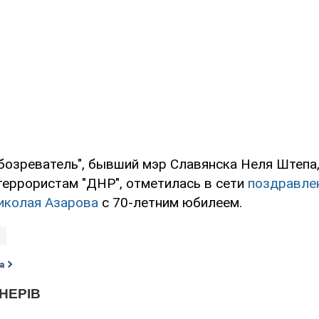
бозреватель", бывший мэр Славянска Неля Штепа,
террористам "ДНР", отметилась в сети
поздравле
иколая Азарова
с 70-летним юбилеем.
а
а