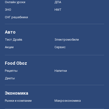
Рецепты
Напитки
Диеты
Экономика
Рынки и компании
Mакроэкономика
MedOboz
Новости медицины
MAMACLUB
Шоу
Афиша
Сплетни
Красота
Мода
Женский Журнал