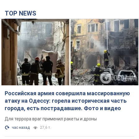
Российская армия совершила массированную
атаку на Одессу: горела историческая часть
города, есть пострадавшие. Фото и видео
Для террора враг применил ракеты и дроны
час назад
27,6 т.
Депутаты взяли деньги из бюджета на аренду
элитных квартир в Киеве: кто из
парламентариев просил средства и где
поселился
Как работает особая социальная гарантия и кто ею
пользуется
4 часа назад
49,0 т.
Российская армия обстреляла два соседних
многоэтажных дома в Харькове: двое
погибших, более 20 пострадавших