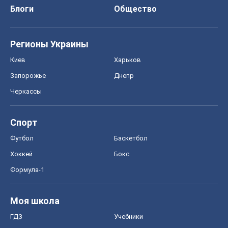
Футбол
Баскетбол
Хоккей
Бокс
Формула-1
Моя школа
ГДЗ
Учебники
Онлайн уроки
ДПА
ЗНО
НМТ
СНГ решебники
Авто
Тест Драйв
Электромобили
Акции
Сервис
Food Oboz