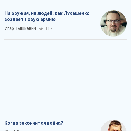
Когда закончится война?
Юрий Христензен
11,3 т.
Украина вступила в состояние
экономического кризиса. Есть ли свет
в конце туннеля?
Вадим Денисенко
9,2 т.
Чей будет Крым, тот и победит (NSJ), а
украинских футбольных чиновников