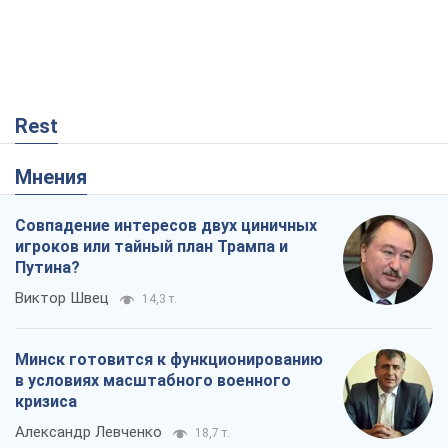
Путина?
Виктор Швец
14,3 т.
Минск готовится к функционированию
в условиях масштабного военного
кризиса
Александр Левченко
18,7 т.
Ни оружия, ни людей: как Лукашенко
создает новую армию
Игар Тышкевич
15,8 т.