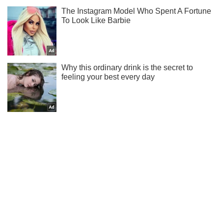
Подписывайся на наш Telegram . Получай только самое
важное!
Подписаться
Подписаться
Криминальные новости
Действовали хуже маньяков:...