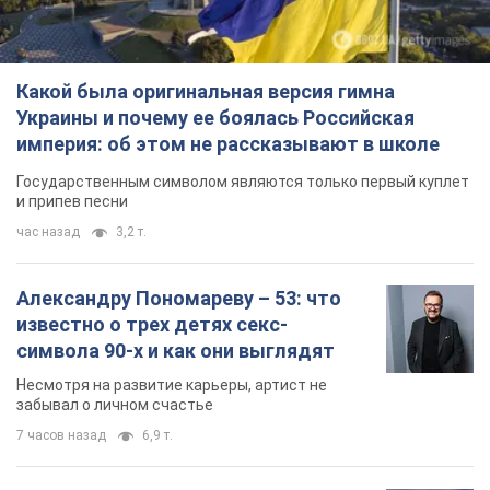
Александру Пономареву – 53: что
известно о трех детях секс-
символа 90-х и как они выглядят
Несмотря на развитие карьеры, артист не
забывал о личном счастье
7 часов назад
6,9 т.
В ПриватБанке рассказали,
действительны ли доллары 1996
года: принимают ли обменники и
банки такие купюры
Что делать, если банки и обменники не
принимают старые доллары
8 часов назад
60,0 т.