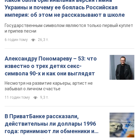
Украины и почему ее боялась Российская
империя: об этом не рассказывают в школе
Государственным символом являются только первый куплет
и припев песни
6 годин тому
26,3 т.
Александру Пономареву – 53: что
известно о трех детях секс-
символа 90-х и как они выглядят
Несмотря на развитие карьеры, артист не
забывал о личном счастье
11 годин тому
9,3 т.
В ПриватБанке рассказали,
действительны ли доллары 1996
года: принимают ли обменники и
банки такие купюры