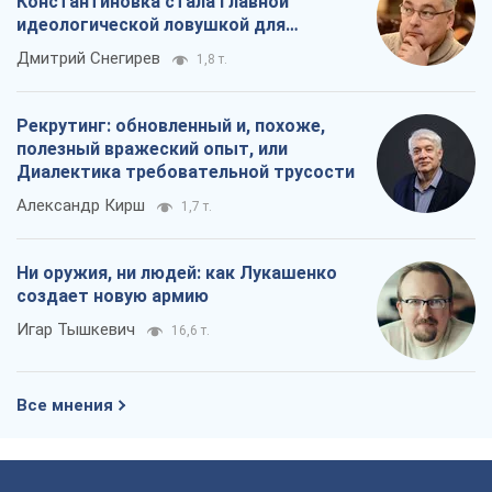
Константиновка стала главной
идеологической ловушкой для
российских оккупантов
Дмитрий Снегирев
1,8 т.
Рекрутинг: обновленный и, похоже,
полезный вражеский опыт, или
Диалектика требовательной трусости
Александр Кирш
1,7 т.
Ни оружия, ни людей: как Лукашенко
создает новую армию
Игар Тышкевич
16,6 т.
Все мнения