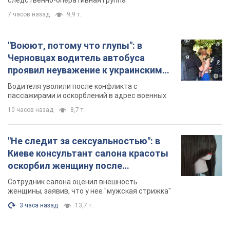
следственно-оперативная группа
7 часов назад
9,9 т.
"Воюют, потому что глупы": в
Черновцах водитель автобуса
проявил неуважение к украинским
военным и поплатился за это.
Водителя уволили после конфликта с
Видео
пассажирами и оскорблений в адрес военных
10 часов назад
8,7 т.
"Не следит за сексуальностью": в
Киеве консультант салона красоты
оскорбил женщину после
химиотерапии, разгорелся скандал.
Сотрудник салона оценил внешность
Фото
женщины, заявив, что у нее "мужская стрижка"
3 часа назад
13,7 т.