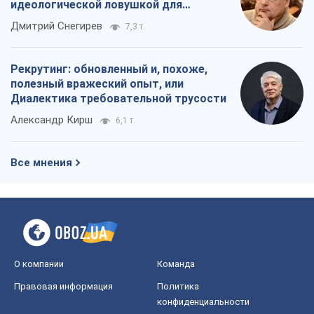
идеологической ловушкой для
российских оккупантов
Дмитрий Снегирев
7,3 т.
Рекрутинг: обновленный и, похоже,
полезный вражеский опыт, или
Диалектика требовательной трусости
Александр Кирш
6,1 т.
Все мнения
О компании
Команда
Правовая информация
Политика
конфиденциальности