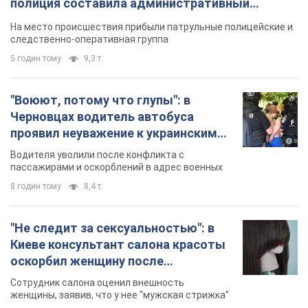
полиция составила административный
протокол. Видео
На место происшествия прибыли патрульные полицейские и
следственно-оперативная группа
5 годин тому
9,3 т.
"Воюют, потому что глупы": в
Черновцах водитель автобуса
проявил неуважение к украинским
военным и поплатился за это.
Водителя уволили после конфликта с
Видео
пассажирами и оскорблений в адрес военных
8 годин тому
8,4 т.
"Не следит за сексуальностью": в
Киеве консультант салона красоты
оскорбил женщину после
химиотерапии, разгорелся скандал.
Сотрудник салона оценил внешность
Фото
женщины, заявив, что у нее "мужская стрижка"