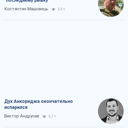
"последнему рывку"
Костянтин Машовець
3,5 т.
Дух Анкориджа окончательно
испарился
Виктор Андрусив
5,7 т.