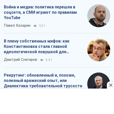
Война и медиа: политика перешла в
соцсети, а СМИ играют по правилам
YouTube
Павел Казарин
3,0 т.
В плену собственных мифов: как
Константиновка стала главной
идеологической ловушкой для
российских оккупантов
Дмитрий Снегирев
6,4 т.
Рекрутинг: обновленный и, похоже,
полезный вражеский опыт, или
Диалектика требовательной трусости
Александр Кирш
5,3 т.
Все мнения