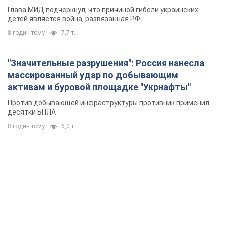
Глава МИД подчеркнул, что причиной гибели украинских
детей является война, развязанная РФ
8 годин тому
7,7 т.
"Значительные разрушения": Россия нанесла
массированный удар по добывающим
активам и буровой площадке "Укрнафты"
Против добывающей инфраструктуры противник применил
десятки БПЛА
8 годин тому
6,0 т.