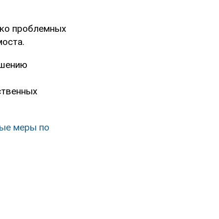
ько проблемных
моста.
ршению
ственных
ные меры по