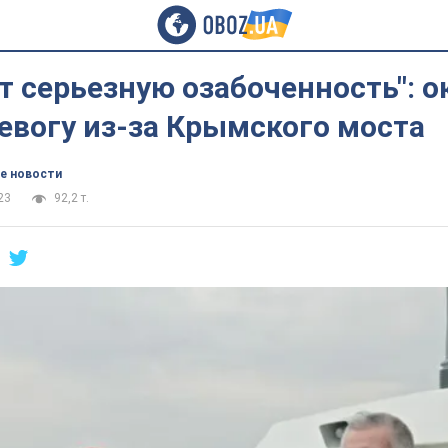
т серьезную озабоченность": 
евогу из-за Крымского моста
е новости
23
92,2 т.