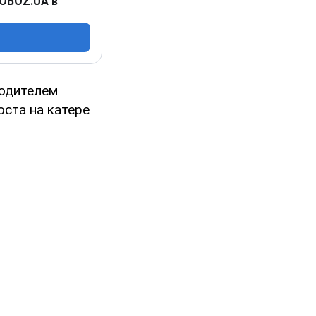
 OBOZ.UA в
водителем
ста на катере