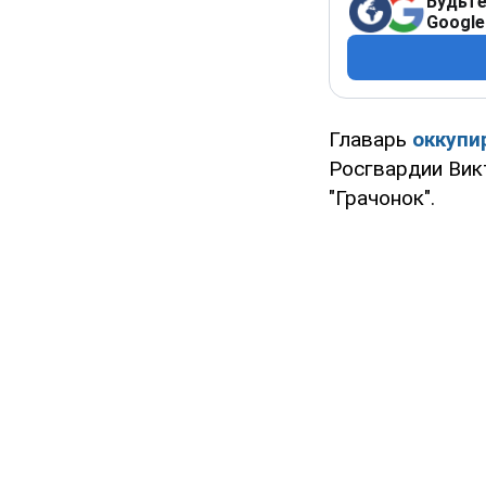
Будьте
Google
Главарь
оккупи
Росгвардии Вик
"Грачонок".