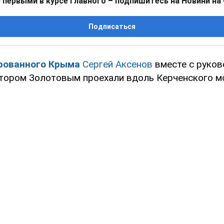
 первыми в курсе главного – подпишитесь на Новини на
Подписаться
рованного Крыма
Сергей Аксенов
вместе с руко
тором Золотовым проехали вдоль Керченского мо