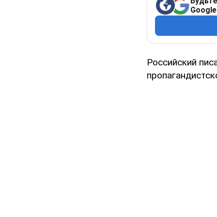
Будьте
Google
Российский пис
пропагандистск