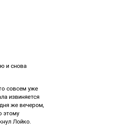
ю и снова
то совсем уже
ала извиняется
одня же вечером,
о этому
ркнул Лойко.