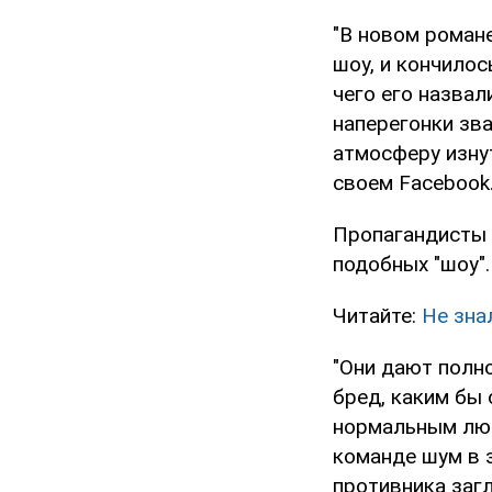
"В новом романе
шоу, и кончилос
чего его назвал
наперегонки зв
атмосферу изнут
своем Facebook
Пропагандисты 
подобных "шоу".
Читайте:
Не зна
"Они дают полн
бред, каким бы 
нормальным люд
команде шум в з
противника загл