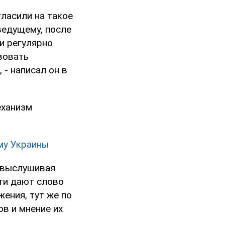
гласили на такое
ведущему, после
ли регулярно
вовать
 - написал он в
еханизм
ему Украины
и выслушивая
сти дают слово
ения, тут же по
ов и мнение их