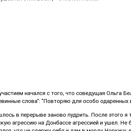
участием начался с того, что соведущая Ольга Б
евинные слова": "Повторяю для особо одаренных 
ишлось в перерыве заново пудрить. После этого я 
скую агрессию на Донбассе агрессией и ушел. Не
лся, что не сдержу себя и дам в морду Норкину, 