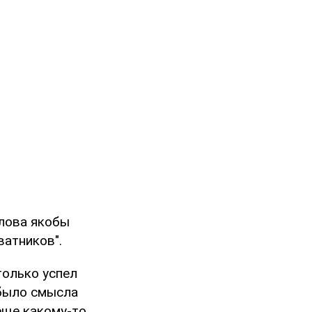
елова якобы
ватников".
только успел
 было смысла
еще какому-то