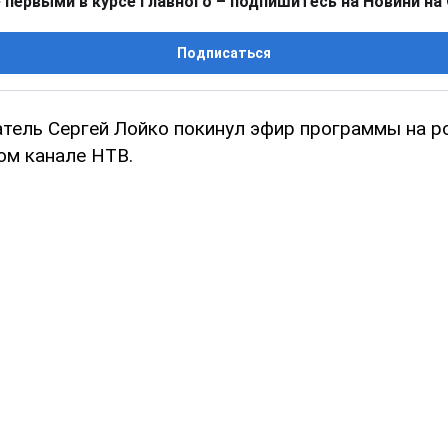
 первыми в курсе главного – подпишитесь на Новини на
Подписаться
атель Сергей Лойко покинул эфир программы на 
ом канале НТВ.