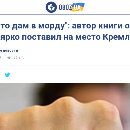
что дам в морду": автор книги о
 ярко поставил на место Крем
е новости
9
36,9 т.