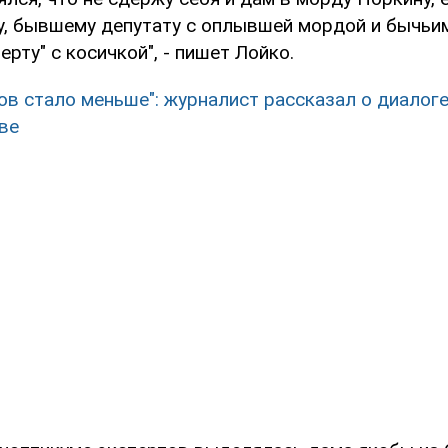
у, бывшему депутату с оплывшей мордой и бычьим
рту" с косичкой", - пишет Лойко.
ов стало меньше": журналист рассказал о диалог
ве