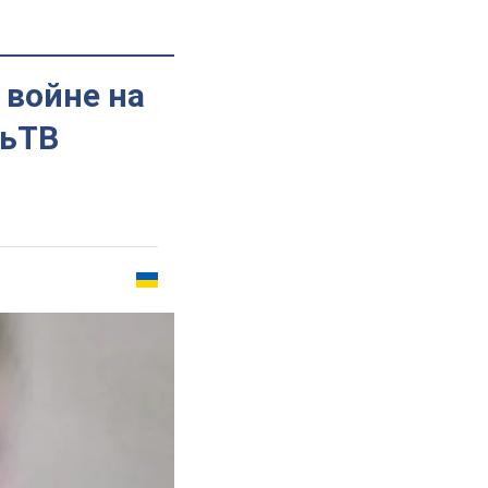
 войне на
льТВ