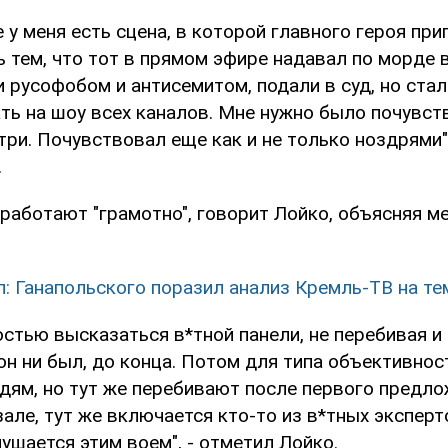
 у меня есть сцена, в которой главного героя при
ь тем, что тот в прямом эфире надавал по морде 
и русофобом и антисемитом, подали в суд, но ста
ать на шоу всех каналов. Мне нужно было почувст
ри. Почувствовал еще как и не только ноздрями",
.
работают "грамотно", говорит Лойко, объясняя м
л: Ганапольского поразил анализ Кремль-ТВ на т
остью высказаться в*тной панели, не перебивая 
он ни был, до конца. Потом для типа объективно
ям, но тут же перебивают после первого предлож
але, тут же включается кто-то из в*тных эксперт
ушается этим воем", - отметил Лойко.