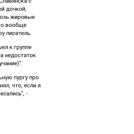
Славянска с
ой дочкой,
возь жировые
это вообще
ру писатель.
ел к группе
за недостаток
учание)".
ьную пургу про
ял, что, если я
есались", -