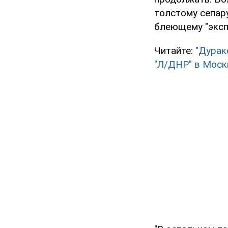
толстому сепар
блеющему "экспе
Читайте:
"Дурак
"Л/ДНР" в Моск