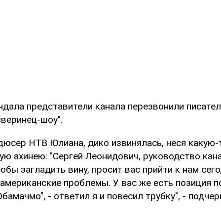
ндала представители канала перезвонили писател
зверинец-шоу".
дюсер НТВ Юлиана, дико извинялась, неся какую-
ую ахинею: "Сергей Леонидович, руководство кан
тобы загладить вину, просит вас прийти к нам сег
американские проблемы. У вас же есть позиция п
Обамачмо", - ответил я и повесил трубку", - подче