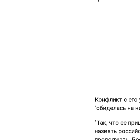
Конфликт с его 
"обиделась на н
"Так, что ее пр
назвать россий
продолжать. Боя