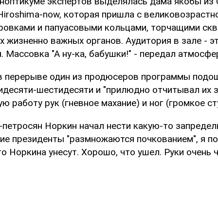
аноптикуме экспертов выделялась дама якобы из 
Hiroshima-now, которая пришла с великовозрастн
ровками и папуасовыми кольцами, торчащими ск
х жизненно важных органов. Аудитория в зале - 
. Массовка "А ну-ка, бабушки!" - передал атмосфе
 в перерыве один из продюсеров программы подош
идесяти-шестидесяти и "прилюдно отчитывал их 
ую работу рук (гневное махание) и ног (громкое ст
-петросян Норкин начал нести какую-то запредел
кие президенты "размножаются почкованием", я пон
то Норкина унесут. Хорошо, что ушел. Руки очень ч