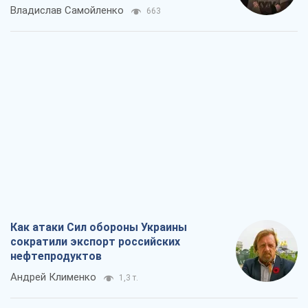
Как атаки Сил обороны Украины
сократили экспорт российских
нефтепродуктов
Андрей Клименко
1,3 т.
Два супертурнира Магучих: спортивній
календарь осени-2026
Александр Липенко
1,6 т.
Ракетный щит и меч Украины: ставка
на производство собственных ракет
Кирилл Татаринов
2,0 т.