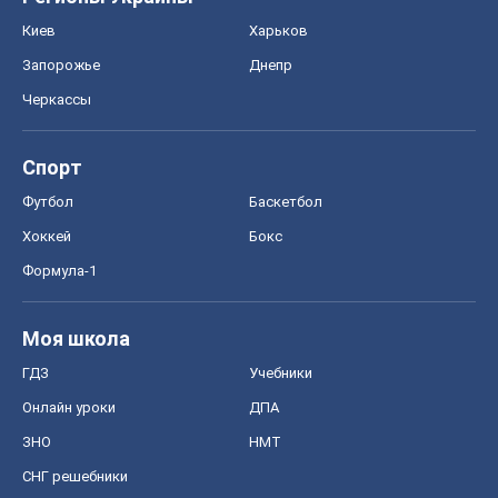
Хоккей
Бокс
Формула-1
Моя школа
ГДЗ
Учебники
Онлайн уроки
ДПА
ЗНО
НМТ
СНГ решебники
Авто
Тест Драйв
Электромобили
Акции
Сервис
Food Oboz