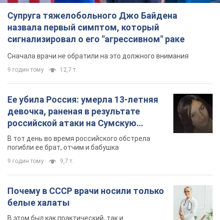
Ее убила Россия: умерла 13-летняя
девочка, раненая в результате
российской атаки на Сумскую
область. Фото
В тот день во время российского обстрела
погибли ее брат, отчим и бабушка
9 годин тому
9,7 т.
Почему в СССР врачи носили только
белые халаты
В этом был как практический, так и
символический смысл
9 годин тому
4,4 т.