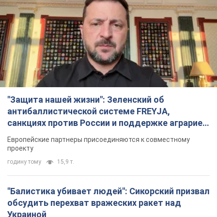
"Защита нашей жизни": Зеленский об
антибаллистической системе FREYJA,
санкциях против России и поддержке аграриев.
Видео
Европейские партнеры присоединяются к совместному
проекту
годину тому
15,9 т.
"Балистика убивает людей": Сикорский призвал
обсудить перехват вражеских ракет над
Украиной
Глава МИД Польши призвал сбивать российские ракеты над
Украиной
2 години тому
3,7 т.
Налоговая служба передаст Минобороны
данные о мужчинах в возрасте от 18 до 60 лет:
зачем это нужно