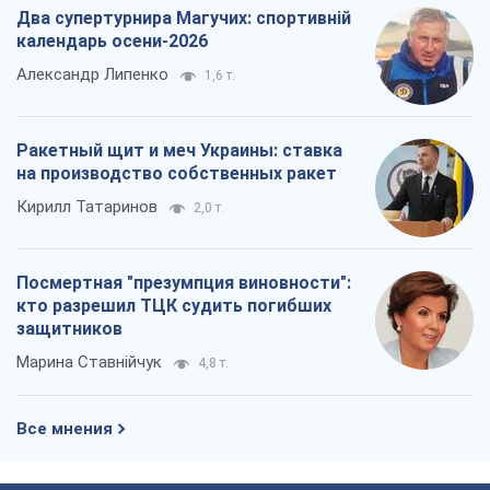
Посмертная "презумпция виновности":
кто разрешил ТЦК судить погибших
защитников
Марина Ставнійчук
4,8 т.
Все мнения
О компании
Команда
Правовая информация
Политика
конфиденциальности
Реклама на сайте
Документы