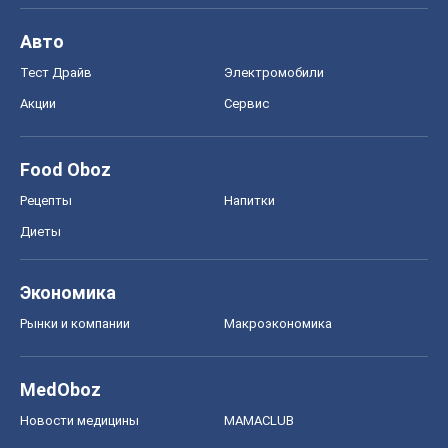
Рецепты
Напитки
Диеты
Экономика
Рынки и компании
Mакроэкономика
MedOboz
Новости медицины
MAMACLUB
Шоу
Афиша
Сплетни
Красота
Мода
Женский Журнал