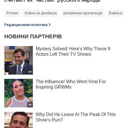
Россия
Война на Донбассе
российская пропаганда
Война в Ук
Редакционная политика