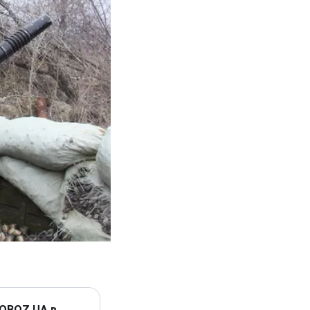
 OBOZ.UA в