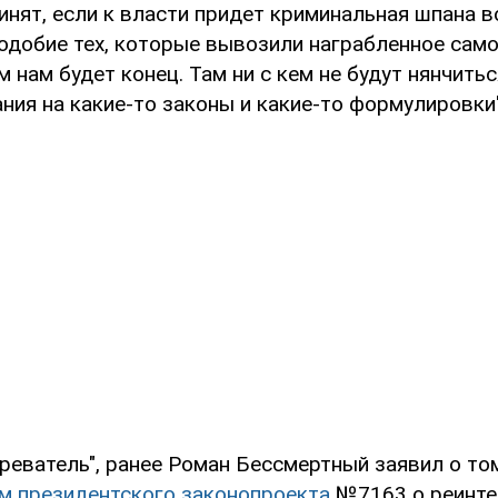
инят, если к власти придет криминальная шпана в
подобие тех, которые вывозили награбленное сам
м нам будет конец. Там ни с кем не будут нянчитьс
ния на какие-то законы и какие-то формулировки"
реватель", ранее Роман Бессмертный заявил о то
м президентского законопроекта
№7163 о реинте