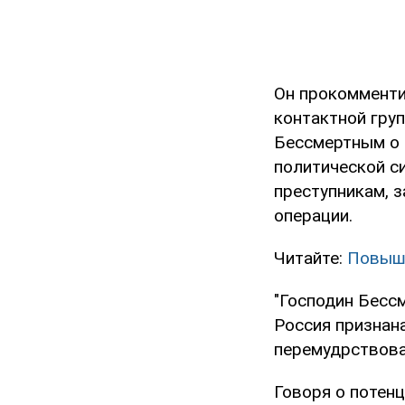
Он прокомменти
контактной гру
Бессмертным о 
политической с
преступникам, 
операции.
Читайте:
Повыше
"Господин Бесс
Россия признан
перемудрствовал
Говоря о потенц