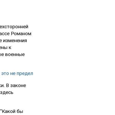
ехсторонней
бассе Романом
е изменения
ены к
ые военные
 это не предел
и. В законе
 здесь
 "Какой бы