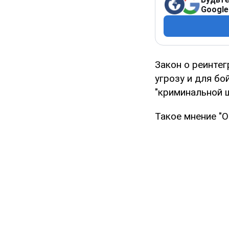
Google
Закон о реинте
угрозу и для бо
"криминальной ш
Такое мнение "