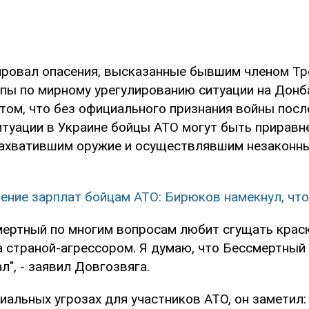
ровал опасения, высказанные бывшим членом Тр
ппы по мирному урегулированию ситуации на Дон
том, что без официального признания войны посл
итуации в Украине бойцы АТО могут быть приравн
захватившим оружие и осуществлявшим незаконн
ние зарплат бойцам АТО: Бирюков намекнул, что
мертный по многим вопросам любит сгущать краск
а страной-агрессором. Я думаю, что Бессмертный
", - заявил Довгозвяга.
иальных угрозах для участников АТО, он заметил: