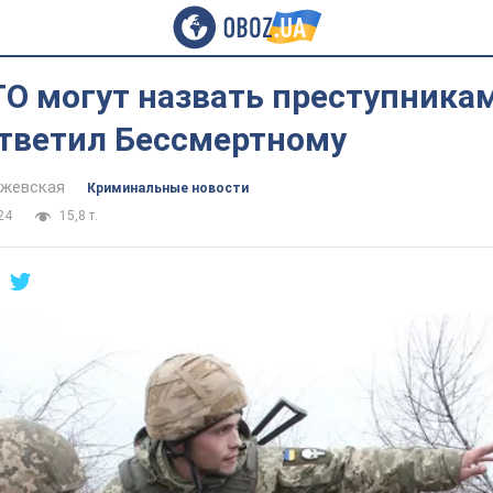
ТО могут назвать преступника
ответил Бессмертному
йжевская
Криминальные новости
24
15,8 т.