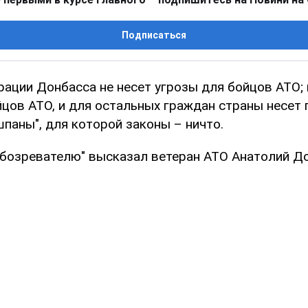
Подписаться
грации Донбасса не несет угрозы для бойцов АТО;
йцов АТО, и для остальных граждан страны несет 
паны", для которой законы – ничто.
Обозревателю" высказал ветеран АТО Анатолий До