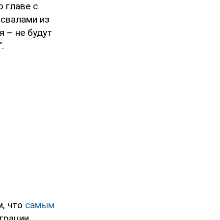
о главе с
освалами из
я – не будут
.
м, что
самым
грации