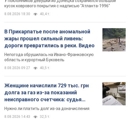
У поклонников девушки из Донецка сохранился большой
кусок коврового покрытия с надписью "Атланта-1996"
8.08.2026 18:30
40,4 т.
В Прикарпатье после аномальной
жары прошел сильный ливень:
дороги превратились в реки. Видео
Непогода обрушилась на Ивано-Франковскую
область и курортный Буковель
8.08.2026 09:27
40,5 т.
Женщине начислили 729 тыс. грн
долга за газ из-за показаний
неисправного счетчика: судья
вынес неожиданное решение
Нужно ли платить долг из-за доначисления
8.08.2026 14:43
32,5 т.