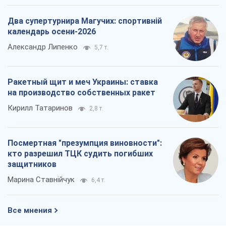
Два супертурнира Магучих: спортивній
календарь осени-2026
Александр Липенко
5,7 т.
Ракетный щит и меч Украины: ставка
на производство собственных ракет
Кирилл Татаринов
2,8 т.
Посмертная "презумпция виновности":
кто разрешил ТЦК судить погибших
защитников
Марина Ставнійчук
6,4 т.
Все мнения