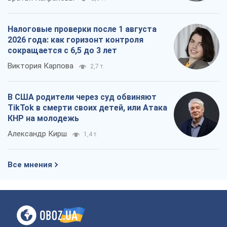
Александр Кирш
1,4 т.
Все мнения
О компании
Команда
Правовая информация
Политика
конфиденциальности
Реклама на сайте
Документы
Редакционная политика
Журналисты OBOZ.UA на месте
событий
OBOZ.UA
Политика