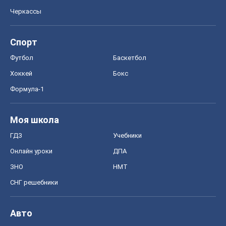
ГДЗ
Учебники
Онлайн уроки
ДПА
ЗНО
НМТ
СНГ решебники
Авто
Тест Драйв
Электромобили
Акции
Сервис
Food Oboz
Рецепты
Напитки
Диеты
Экономика
Рынки и компании
Mакроэкономика