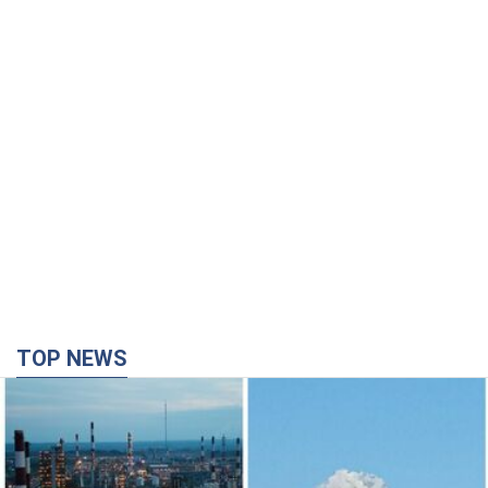
TOP NEWS
Силы обороны поразили НПЗ в Ярославле и в
Башкортостане: Зеленский раскрыл детали
операции. Фото и видео
В промзоне фиксирует несколько очагов пожара
час назад
21,1 т.