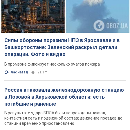
Россия атаковала железнодорожную станцию
в Лозовой в Харьковской области: есть
погибшие и раненые
В результате удара БПЛА были повреждены вокзал,
контактная сеть и подвижной состав; движение поездов до
станции временно приостановлено
2 часа назад
2,5 т.
ВАКС избрал меру пресечения экс-послу
Украины в США Стефанишиной: что известно о
деле
Суд не полностью удовлетворил ходатайство прокуратуры
час назад
6,4 т.