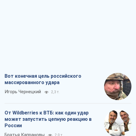
массированного удара
Игорь Чернецкий
2,3 т.
От Wildberries к ВТБ: как один удар
может запустить цепную реакцию в
России
Братья Капрановы
2,0 т.
Налоговые проверки после 1 августа
2026 года: как горизонт контроля
сокращается с 6,5 до 3 лет
Виктория Карпова
2,7 т.
В США родители через суд обвиняют
TikTok в смерти своих детей, или Атака
КНР на молодежь