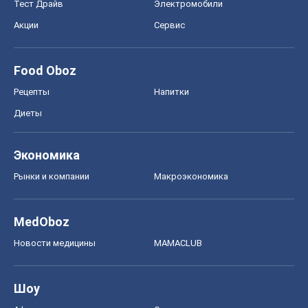
MedOboz
Новости медицины
MAMACLUB
Шоу
Афиша
Сплетни
Красота
Мода
Женский Журнал