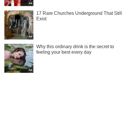
Подпишись на Telegram-канал и посмотри, что будет
дальше!
Подписаться
Подписаться
Криминальные новости
Авария на Сумской:...