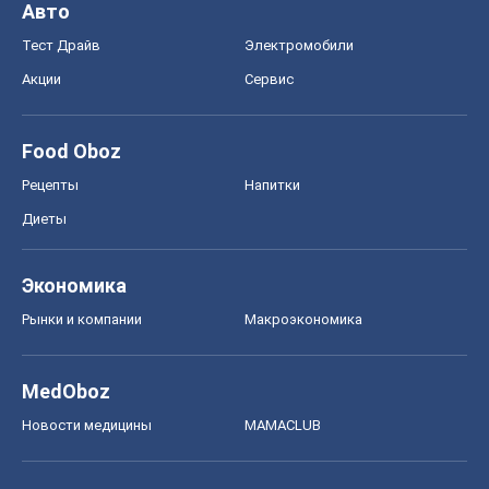
Диеты
Экономика
Рынки и компании
Mакроэкономика
MedOboz
Новости медицины
MAMACLUB
Шоу
Афиша
Сплетни
Красота
Мода
Женский Журнал