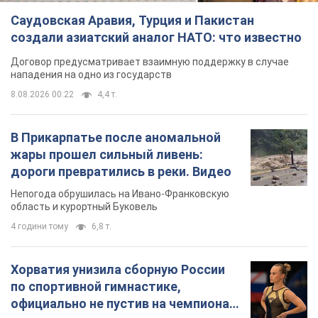
жары прошел сильный ливень:
дороги превратились в реки. Видео
Непогода обрушилась на Ивано-Франковскую
область и курортный Буковель
4 години тому
6,8 т.
Хорватия унизила сборную России
по спортивной гимнастике,
официально не пустив на чемпионат
Европы основных спортсменов
Турнир пройдет в Загребе с 13 по 23 августа
4 години тому
6,1 т.