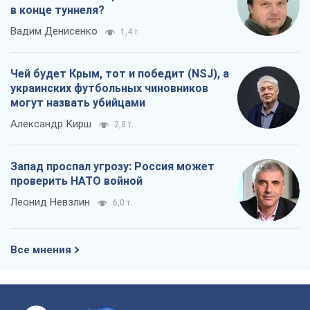
Запад проспал угрозу: Россия может
проверить НАТО войной
Леонид Невзлин
6,0 т.
Все мнения
О компании
Команда
Правовая информация
Политика
конфиденциальности
Реклама на сайте
Документы
Редакционная политика
Журналисты OBOZ.UA на месте
событий