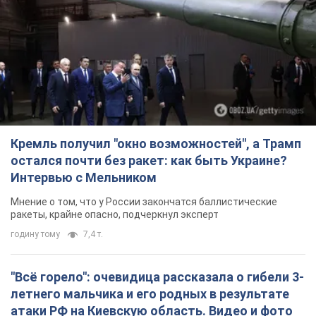
Кремль получил "окно возможностей", а Трамп
остался почти без ракет: как быть Украине?
Интервью с Мельником
Мнение о том, что у России закончатся баллистические
ракеты, крайне опасно, подчеркнул эксперт
годину тому
7,4 т.
"Всё горело": очевидица рассказала о гибели 3-
летнего мальчика и его родных в результате
атаки РФ на Киевскую область. Видео и фото
Вечная память жертвам российского террора
годину тому
1,7 т.
В Германии фиксировали дроны над базой, где
ремонтируют системы Patriot – Tagesschau
Служба охраны зафиксировала шесть пролетов БПЛА
годину тому
789