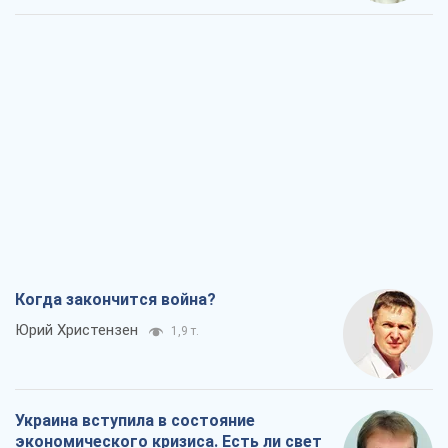
Когда закончится война?
Юрий Христензен
1,9 т.
Украина вступила в состояние
экономического кризиса. Есть ли свет
в конце туннеля?
Вадим Денисенко
1,4 т.
Чей будет Крым, тот и победит (NSJ), а
украинских футбольных чиновников
могут назвать убийцами
Александр Кирш
2,8 т.