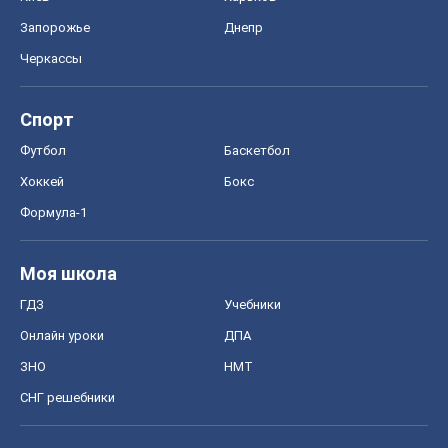
Формула-1
Моя школа
ГДЗ
Учебники
Онлайн уроки
ДПА
ЗНО
НМТ
СНГ решебники
Авто
Тест Драйв
Электромобили
Акции
Сервис
Food Oboz
Рецепты
Напитки