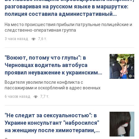
разговаривая на русском языке в маршрутке:
полиция составила административный
протокол. Видео
На место происшествия прибыли патрульные полицейские и
следственно-оперативная группа
3 часа назад
7,6 т.
"Воюют, потому что глупы": в
Черновцах водитель автобуса
проявил неуважение к украинским
военным и поплатился за это.
Водителя уволили после конфликта с
Видео
пассажирами и оскорблений в адрес военных
6 часов назад
7,7 т.
"Не следит за сексуальностью": в
Украине консультант "набросился"
на женщину после химиотерапии,
разгорелся скандал. Фото