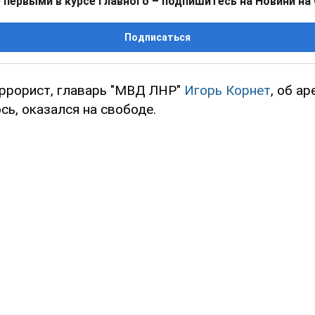
 первыми в курсе главного – подпишитесь на Новини на
Подписаться
ррорист, главарь "МВД ЛНР"
Игорь Корнет
, об а
ь, оказался на свободе.