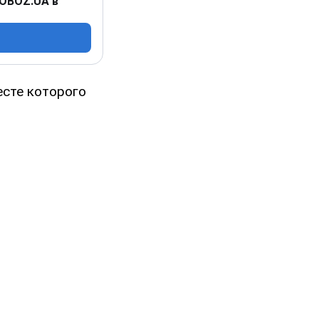
 OBOZ.UA в
ресте которого