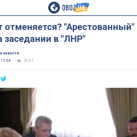
т отменяется? "Арестованный"
 заседании в "ЛНР"
е новости
 12:04
25,9 т.