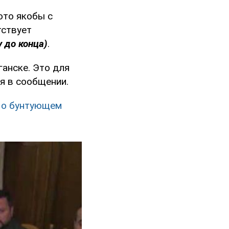
ото якобы с
тствует
 до конца)
.
ганске. Это для
ся в сообщении.
и о бунтующем