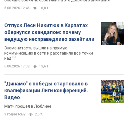
Сначала врачи не обратили на это должного внимания
6.08.2026 12:46
16,8 т.
Отпуск Леси Никитюк в Карпатах
обернулся скандалом: почему
ведущую несправедливо захейтили
Знаменитость вышла на прямую
коммуникацию в сети и расставила все точки
над "i"
6.08.2026 17:32
13,6 т.
"Динамо" с победы стартовало в
квалификации Лиги конференций.
Видео
Матч прошел в Люблине
9 годин тому
2,5 т.