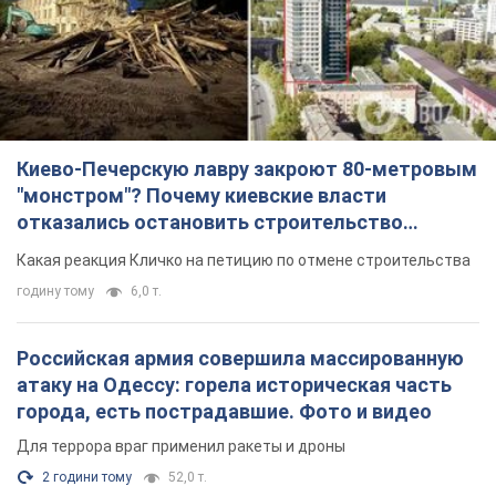
Киево-Печерскую лавру закроют 80-метровым
"монстром"? Почему киевские власти
отказались остановить строительство
небоскреба "московского верующего"
Какая реакция Кличко на петицию по отмене строительства
годину тому
6,0 т.
Российская армия совершила массированную
атаку на Одессу: горела историческая часть
города, есть пострадавшие. Фото и видео
Для террора враг применил ракеты и дроны
2 години тому
52,0 т.