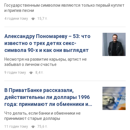
Государственным символом являются только первый куплет
и припев песни
4 години тому
15,7 т.
Александру Пономареву – 53: что
известно о трех детях секс-
символа 90-х и как они выглядят
Несмотря на развитие карьеры, артист не
забывал о личном счастье
9 годин тому
8,4 т.
В ПриватБанке рассказали,
действительны ли доллары 1996
года: принимают ли обменники и
банки такие купюры
Что делать, если банки и обменники не
принимают старые доллары
11 годин тому
75,6 т.