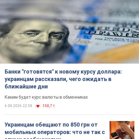
Банки "готовятся" к новому курсу доллара:
украинцам рассказали, чего ожидать в
ближайшие дни
Каким будет курс валюты в обменниках
6.08.2026 22:58
150,7 т.
Украинцам обещают по 850 грн от
мобильных операторов: что не так с
этими сообщениями
Как не попасть в ловушку мошенников
6.08.2026 21:02
15,5 т.
Самый дорогой футболист
"Динамо" забил "Карабаху" уже на
10-й минуте матча. Видео