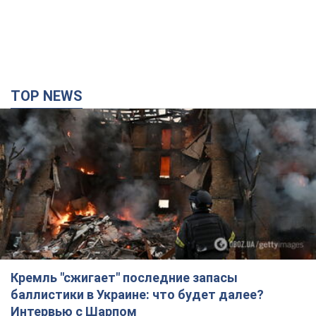
Кремль "сжигает" последние запасы
баллистики в Украине: что будет далее?
Интервью с Шарпом
В июле страна-агрессор установила "рекорд" по количеству
запущенных по Украине баллистических ракет
5 часов назад
56,5 т.
В Екатеринбурге атакован склад Wildberries:
есть попадания, поднялся дым. Фото и видео
Россиянам не помогла даже работа ПВО