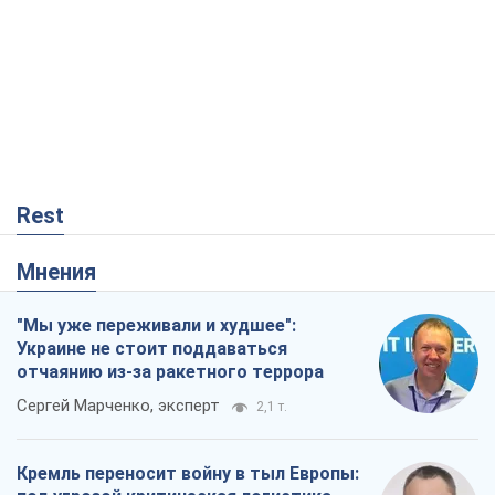
Мнения
"Мы уже переживали и худшее":
Украине не стоит поддаваться
отчаянию из-за ракетного террора
Сергей Марченко, эксперт
2,1 т.
Кремль переносит войну в тыл Европы:
под угрозой критическая логистика
Виктор Ягун
12,7 т.
Не месть, а стратегия: Украина
заставляет Россию платить за войну
Виктор Андрусив
633