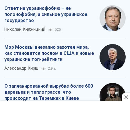
украинские топ-рейтинги
Александр Кирш
2,9 т.
О запланированной вырубке более 600
деревьев и теплотрассе: что
происходит на Теремках в Киеве
Владислав Самойленко
2,0 т.
Как атаки Сил обороны Украины
сократили экспорт российских
нефтепродуктов
Андрей Клименко
3,8 т.
Все мнения