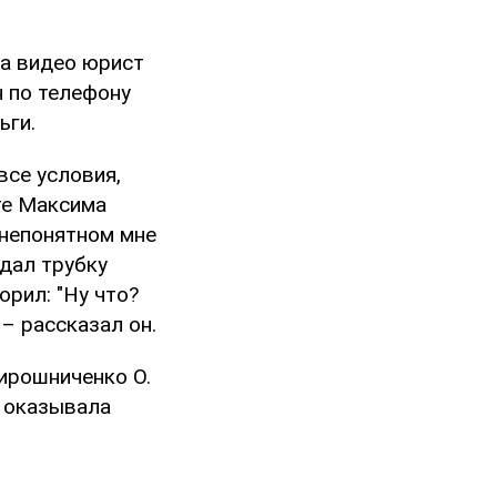
На видео юрист
н по телефону
ьги.
все условия,
йте Максима
 непонятном мне
дал трубку
орил: "Ну что?
 – рассказал он.
Мирошниченко О.
е оказывала