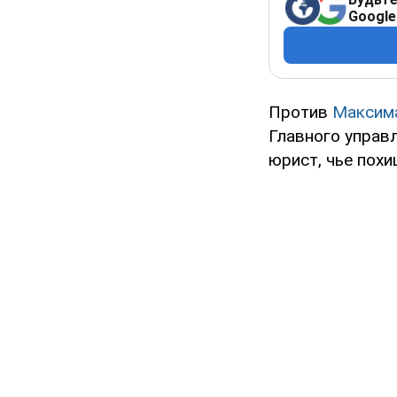
Google
Против
Максим
Главного управ
юрист, чье похи