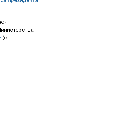
са президента
но-
Министерства
у
(с