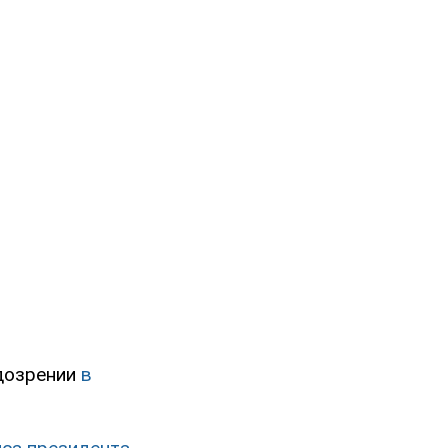
дозрении
в
.