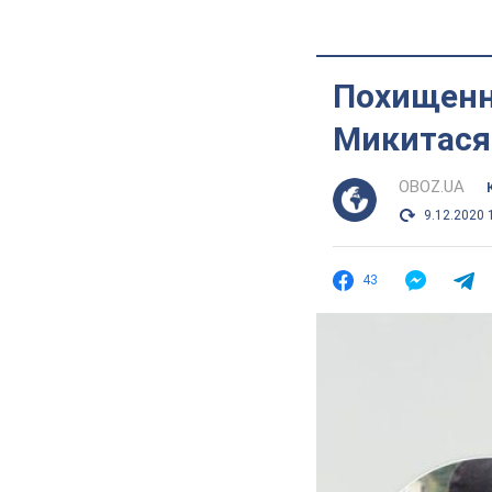
Похищенн
Микитася
OBOZ.UA
9.12.2020 
43