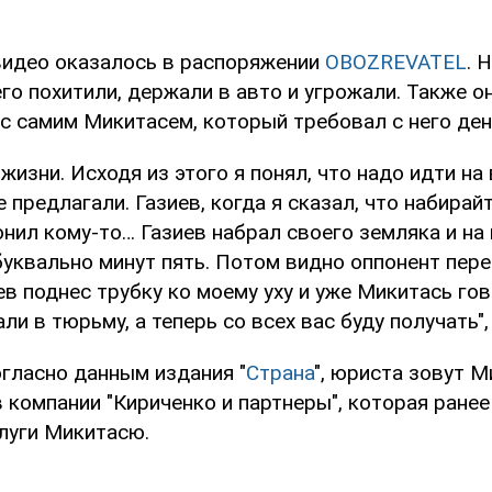
идео оказалось в распоряжении
OBOZREVATEL
. 
его похитили, держали в авто и угрожали. Также о
с самим Микитасем, который требовал с него ден
жизни. Исходя из этого я понял, что надо идти на 
 предлагали. Газиев, когда я сказал, что набира
нил кому-то… Газиев набрал своего земляка и на
буквально минут пять. Потом видно оппонент пере
в поднес трубку ко моему уху и уже Микитась гов
ли в тюрьму, а теперь со всех вас буду получать",
огласно данным издания "
Страна
", юриста зовут 
в компании "Кириченко и партнеры", которая ране
луги Микитасю.