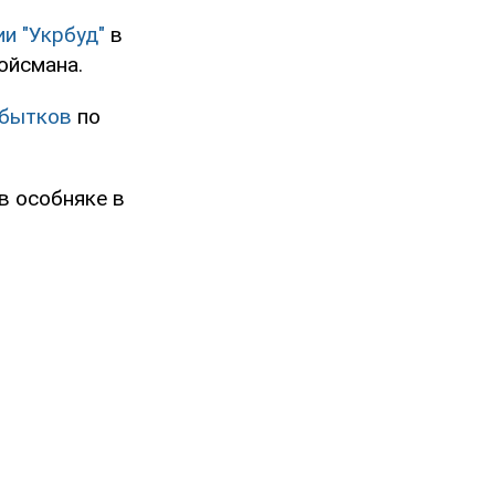
и "Укрбуд"
в
ойсмана.
убытков
по
в особняке в