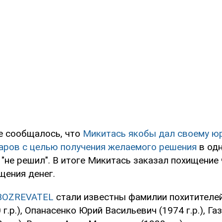
е сообщалось, что
Микитась якобы дал своему юр
аров с целью получения желаемого решения
в од
 "не решил". В итоге Микитась заказал похищение
щения денег.
BOZREVATEL
стали известны фамилии похитителей
 г.р.), Опанасенко Юрий Васильевич (1974 г.р.), Га