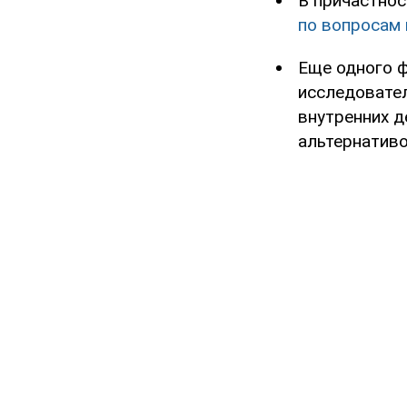
В причастно
по вопросам
Еще одного ф
исследовате
внутренних д
альтернативо