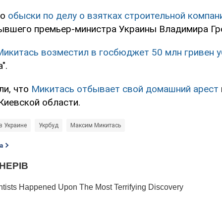
ло
обыски по делу о взятках строительной компани
бывшего премьер-министра Украины Владимира Гр
Микитась возместил в госбюджет 50 млн гривен 
".
и, что
Микитась отбывает свой домашний арест
 Киевской области.
в Украине
Укрбуд
Максим Микитась
а