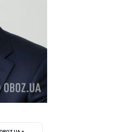
 OBOZ.UA в