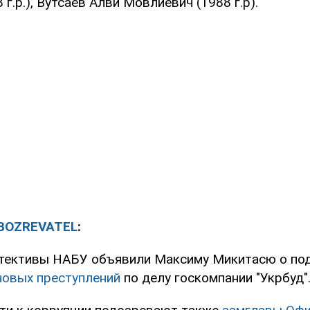
 г.р.), Вутсаев Алви Мовлиевич (1988 г.р).
BOZREVATEL
:
етективы НАБУ объявили Максиму Микитасю о по
новых преступлений
по делу госкомпании "Укрбуд"