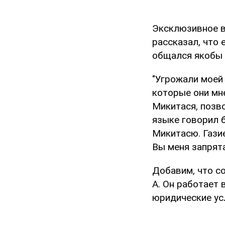
Эксклюзивное в
рассказал, что 
общался якобы 
"Угрожали моей 
которые они мне
Микитася, позво
языке говорил 
Микитасю. Газие
Вы меня запрята
Добавим, что с
А. Он работает 
юридические ус