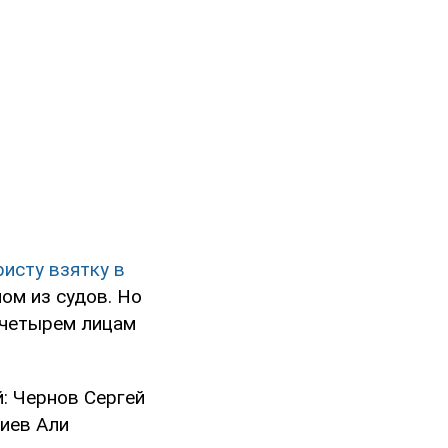
исту взятку в
ном из судов. Но
 четырем лицам
: Чернов Сергей
зиев Али