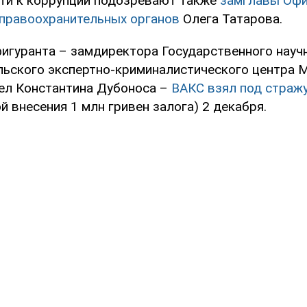
сти к коррупции подозревают также
замглавы Офи
 правоохранительных органов
Олега Татарова.
игуранта – замдиректора Государственного науч
льского экспертно-криминалистического центра 
ел Константина Дубоноса –
ВАКС взял под страж
й внесения 1 млн гривен залога) 2 декабря.