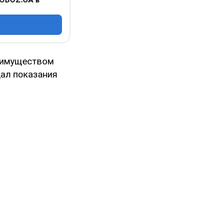
и имуществом
дал показания