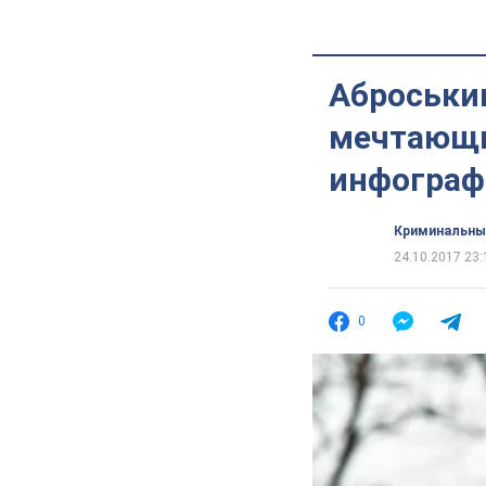
Аброськин
мечтающи
инфограф
Криминальны
24.10.2017 23:
0