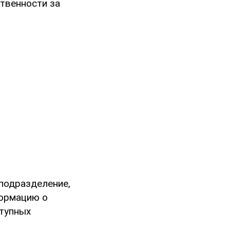
ственности за
подразделение,
ормацию о
ступных