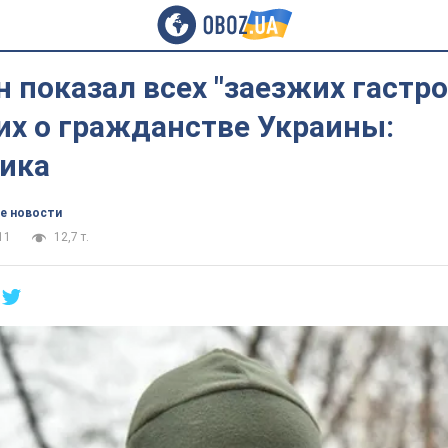
 показал всех "заезжих гастро
х о гражданстве Украины:
ика
е новости
11
12,7 т.