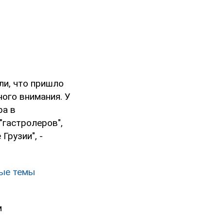
ли, что пришло
ного внимания. У
ра в
"гастролеров",
Грузии", -
ные темы
м