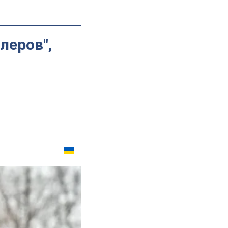
леров",