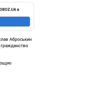
 OBOZ.UA в
слав Аброськин
ь гражданство
ующую